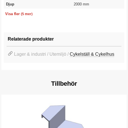
Djup
2000 mm
Höjd främre
Höjd bakre
Färg
Färgkod
Garanti
1900 mm
1650 mm
Grå
RAL 7012
10 år
Visa fler
(5 mer)
Relaterade produkter
Lager & industri / Utemiljö /
Cykelställ & Cykelhus
Tillbehör