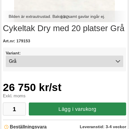
Bilden är extrautrustad. Baksida samt gavlar ingår ej.
1
/
2
Cykeltak Dry med 20 platser Grå
Art.nr:
179153
Variant:
26 750 kr/st
Exkl. moms
Lägg i varukorg
Beställningsvara
Leveranstid:
3-4 veckor