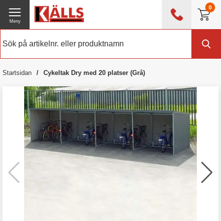
0
Meny
0476 - 214 80
(mån-fre 08:00 - 17:00)
Kundtjänst
Om Källs
Startsidan
Cykeltak Dry med 20 platser (Grå)
Exklusive moms