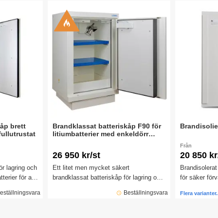
minuter enligt EN 14470-1.
minuter enlig
åp brett
Brandklassat batteriskåp F90 för
Brandisolie
fullutrustat
litiumbatterier med enkeldörr
635x618x1080 mm
Från
26 950 kr/st
20 850 kr
ör lagring och
Ett litet men mycket säkert
Brandisolerat
terier för att
brandklassat batteriskåp för lagring och
för säker för
 och
laddning av främst litiumbatterier för att
litium-/litium
eställningsvara
Beställningsvara
Flera varianter.
testat i 90
ge minskad risk för brand och
är utrustat m
explosion. Skåpet är brandtestat i 90
brandisolerin
minuter enligt EN 14470-1.
A1. Skåpet kl