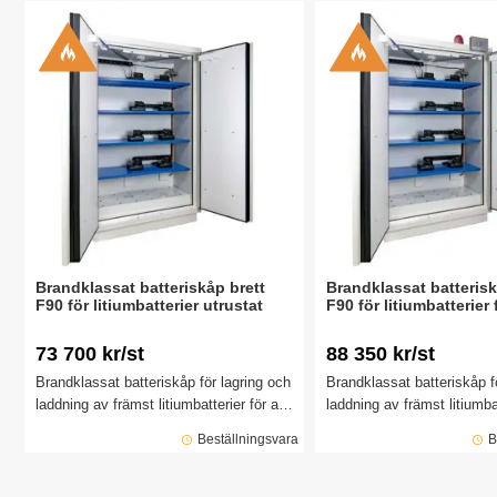
explosion. Skåpet är brandtestat i 90
minuter enligt EN 14470-1.
minuter enligt EN 14470-1.
Brandklassat batteriskåp brett
Brandklassat batterisk
F90 för litiumbatterier utrustat
F90 för litiumbatterier 
73 700 kr/st
88 350 kr/st
Brandklassat batteriskåp för lagring och
Brandklassat batteriskåp f
laddning av främst litiumbatterier för att
laddning av främst litiumbat
ge minskad risk för brand och
ge minskad risk för brand
Beställningsvara
B
explosion. Skåpet är brandtestat i 90
explosion. Skåpet är brand
minuter enligt EN 14470-1.
minuter enligt EN 14470-1.