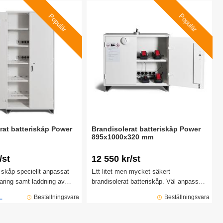
t EN 14470-1.
minuter enligt EN 14470-1.
Populär
Populär
rat batteriskåp Power
Brandisolerat batteriskåp Power
895x1000x320 mm
/st
12 550 kr/st
 skåp speciellt anpassat
Ett litet men mycket säkert
varing samt laddning av
brandisolerat batteriskåp. Väl anpassat
jonbatterier. Batteriskåpet
för säker förvaring samt laddning av
Beställningsvara
Beställningsvara
..
ed larm och
litium-/litiumjonbatterier.
gsmaterial enligt Euroklass
arar brand i 20 min enl SP