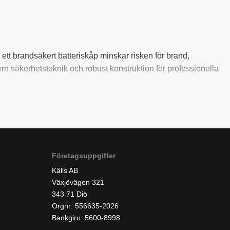
 ett brandsäkert batteriskåp minskar risken för brand,
rn säkerhetsteknik och robust konstruktion för professionella
na verktyg, maskiner och utrustning används dagligen. Våra
lbar konstruktion.
Företagsuppgifter
Källs AB
as dagligen. Oavsett om du behöver ett mindre laddskåp för
Växjövägen 321
erbjuder batteriskåp med modern säkerhetsteknik och robust
343 71 Diö
Orgnr: 556635-2026
Bankgiro: 5600-8998
 Felaktig förvaring eller laddning kan innebära ökad brandrisk