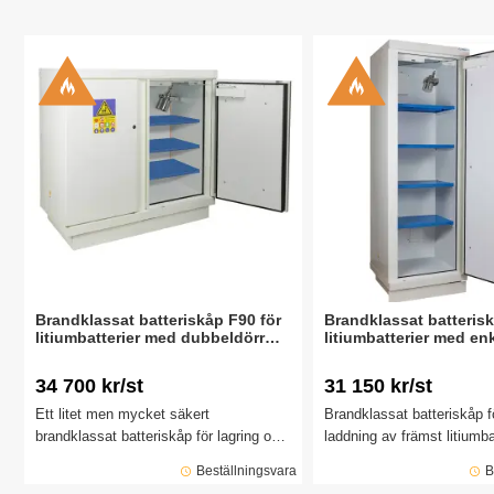
Brandklassat batteriskåp F90 för
Brandklassat batterisk
litiumbatterier med dubbeldörr
litiumbatterier med en
1137x618x1080 mm
635x618x1950 mm
34 700 kr/st
31 150 kr/st
Ett litet men mycket säkert
Brandklassat batteriskåp f
brandklassat batteriskåp för lagring och
laddning av främst litiumbat
laddning av främst litiumbatterier för att
ge minskad risk för brand
Beställningsvara
B
ge minskad risk för brand och
explosion. Skåpet är brand