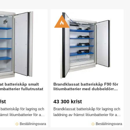
t batteriskåp smalt
Brandklassat batteriskåp F90 för
umbatterier fullutrustat
litiumbatterier med dubbeldörr
1137x618x1950 mm
/st
43 300 kr/st
batteriskåp för lagring och
Brandklassat batteriskåp för lagring och
ämst litiumbatterier för att
laddning av främst litiumbatterier för att
sk för brand och
ge minskad risk för brand och
Beställningsvara
Beställningsvara
åpet är brandtestat i 90
explosion. Skåpet är brandtestat i 90