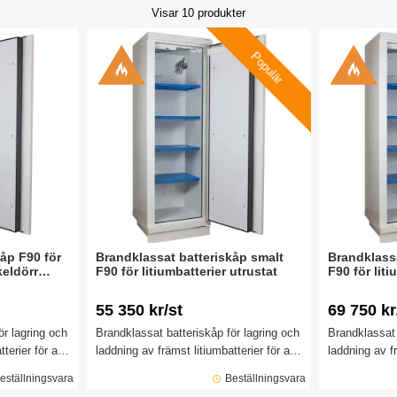
Visar
10
produkter
Populär
åp F90 för
Brandklassat batteriskåp smalt
Brandklassa
keldörr
F90 för litiumbatterier utrustat
F90 för liti
55 350 kr/st
69 750 kr
ör lagring och
Brandklassat batteriskåp för lagring och
Brandklassat 
terier för att
laddning av främst litiumbatterier för att
laddning av fr
 och
ge minskad risk för brand och
ge minskad ri
eställningsvara
Beställningsvara
testat i 90
explosion. Skåpet är brandtestat i 90
explosion. Sk