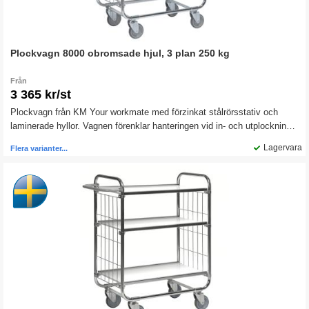
Plockvagn 8000 obromsade hjul, 3 plan 250 kg
Från
3 365 kr/st
Plockvagn från KM Your workmate med förzinkat stålrörsstativ och
laminerade hyllor. Vagnen förenklar hanteringen vid in- och utplockning.
Passar lika bra på lagret som i butik och verkstad.
Lagervara
Flera varianter...