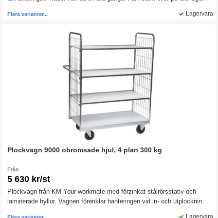
passar den här plockvagnen perfekt när du ska transportera gods.
Lagervara
Flera varianter...
Plockvagn 9000 obromsade hjul, 4 plan 300 kg
Från
5 630 kr/st
Plockvagn från KM Your workmate med förzinkat stålrörsstativ och
laminerade hyllor. Vagnen förenklar hanteringen vid in- och utplockning.
Passar lika bra på lagret som i butik och verkstad.
Lagervara
Flera varianter...