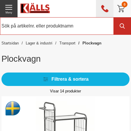
0
Meny
0476 - 214 80
(mån-fre 08:00 - 17:00)
Kundtjänst
Om Källs
Startsidan
Lager & industri
Transport
Plockvagn
Exklusive moms
Plockvagn
Filtrera & sortera
Visar
14
produkter