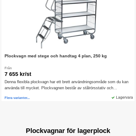
Plockvagn med stege och handtag 4 plan, 250 kg
Från
7 655 kr/st
Denna flexibla plockvagn har ett brett användningsområde som du kan
använda till mycket. Plockvagnen består av stålrörsstativ och
laminerade hyllor. Hyllorna och handtagen kan fästas på valfri höjd med
Lagervara
Flera varianter...
hjälp av steglöst ställbara fästen.
Plockvagnar för lagerplock