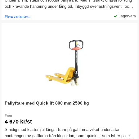
Underhållsfri, stabil och robust pallyftare. Med slitstarkt chassi för tung
och krävande hantering under lång tid. Inbyggd överlastningsventil och
underhållsfria bussningar. Pallyftaren är försedd med lättmanövrerat
Lagervara
Flera varianter...
trepositionshandtag och klätterhjul.
Pallyftare med Quicklift 800 mm 2500 kg
Från
4 670 kr/st
Smidig med klätterhjul längst fram på gafflarna vilket underlättar
hanteringen av gafflarna från långsidan, samt quicklift som lyfter pallen