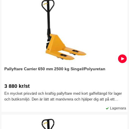
Pallyftare Carrier 650 mm 2500 kg Singel/Polyuretan
3 880 kr/st
En mycket prisvärd och kraftig pallyftare med kort gaffellängd för lager
och butiksmiljö. Den är lätt att manövrera och hjälper dig att på ett
effektivt sätt hantera alla typer av godshantering inom lager och
Lagervara
detaljhandel.