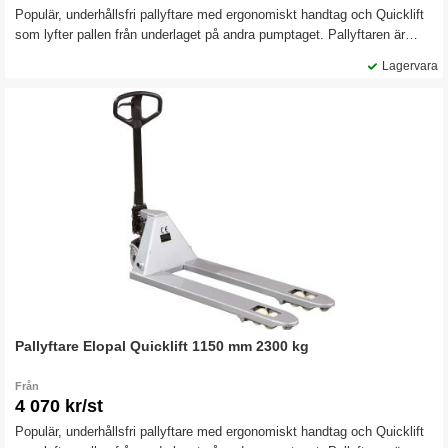
Populär, underhållsfri pallyftare med ergonomiskt handtag och Quicklift
som lyfter pallen från underlaget på andra pumptaget. Pallyftaren är
försedd med överlastventil och underhållsfria lager och bussningar.
Lagervara
Robust konstruktion för lång livslängd, 3 års garanti på pumpen.
Pallyftare Elopal Quicklift 1150 mm 2300 kg
Från
4 070 kr/st
Populär, underhållsfri pallyftare med ergonomiskt handtag och Quicklift