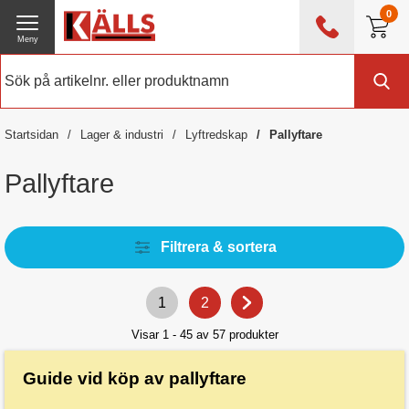
0
Meny
0476 - 214 80
(mån-fre 08:00 - 17:00)
Kundtjänst
Om Källs
Startsidan
Lager & industri
Lyftredskap
Pallyftare
Exklusive moms
Pallyftare
Filtrera & sortera
1
2
Visar 1 - 45 av
57
produkter
Guide vid köp av pallyftare