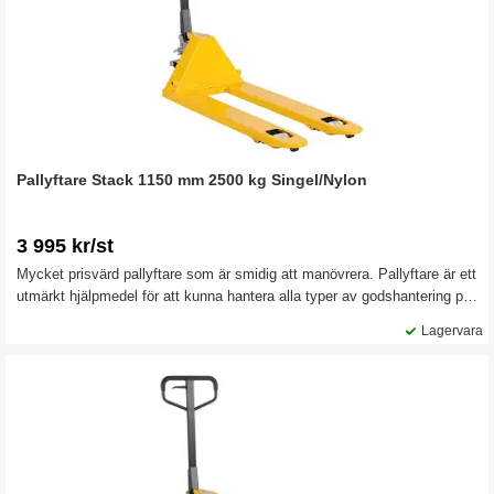
Pallyftare Stack 1150 mm 2500 kg Singel/Nylon
3 995 kr/st
Mycket prisvärd pallyftare som är smidig att manövrera. Pallyftare är ett
utmärkt hjälpmedel för att kunna hantera alla typer av godshantering på
ett effektivt sätt, inom lager och detaljhandel. Den här modellen har
Lagervara
singel/nylon gaffelhjul.