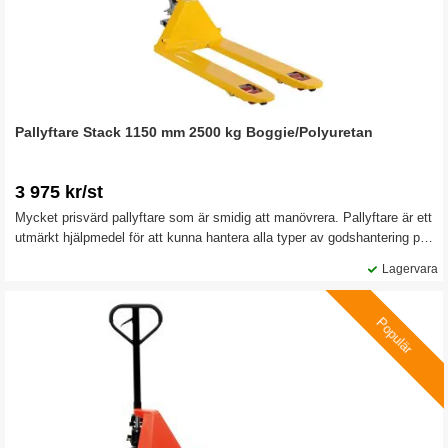
Pallyftare Stack 1150 mm 2500 kg Boggie/Polyuretan
3 975 kr/st
Mycket prisvärd pallyftare som är smidig att manövrera. Pallyftare är ett
utmärkt hjälpmedel för att kunna hantera alla typer av godshantering på
ett effektivt sätt, inom lager och detaljhandel. Den här modellen har
Lagervara
boggie/polyuretan gaffelhjul.
Populär