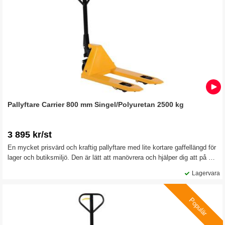
Pallyftare Carrier 800 mm Singel/Polyuretan 2500 kg
3 895 kr/st
En mycket prisvärd och kraftig pallyftare med lite kortare gaffellängd för
lager och butiksmiljö. Den är lätt att manövrera och hjälper dig att på ett
effektivt sätt hantera alla typer av godshantering inom lager och
Lagervara
detaljhandel.
Populär