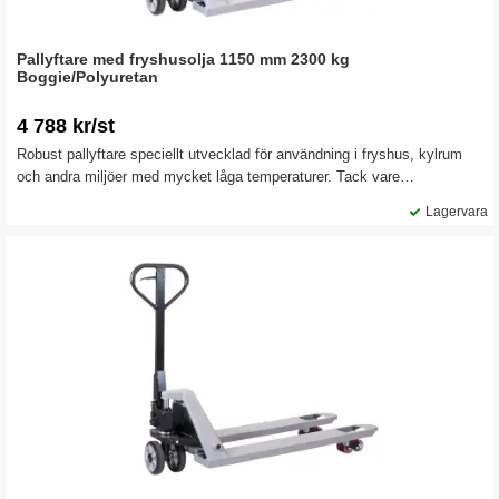
Pallyftare med fryshusolja 1150 mm 2300 kg
Boggie/Polyuretan
4 788 kr/st
Robust pallyftare speciellt utvecklad för användning i fryshus, kylrum
och andra miljöer med mycket låga temperaturer. Tack vare
specialanpassad fryshusolja fungerar hydrauliken smidigt även i kyla,
Lagervara
vilket ger säker och effektiv pallhantering året om.