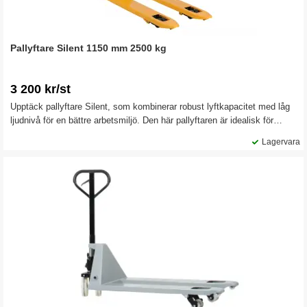
Pallyftare Silent 1150 mm 2500 kg
3 200 kr/st
Upptäck pallyftare Silent, som kombinerar robust lyftkapacitet med låg
ljudnivå för en bättre arbetsmiljö. Den här pallyftaren är idealisk för
miljöer där man prioriterar både effektivitet och ljudkomfort, som lager
Lagervara
nära kontor, butik, sjukvård och andra känsliga miljöer.