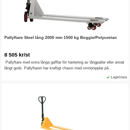
Pallyftare Steel lång 2000 mm 1500 kg Boggie/Polyuretan
8 505 kr/st
Pallyftare med extra långa gafflar för hantering av långpallar eller annat
långt gods. Pallyftaren har kraftigt chassi med smörjnipplar på
strategiska ställen, kullager i toppen som förlänger livslängden
Lagervara
ytterligare och dessutom underlättar styrningen. Gafflarna är försedda
med klätterhjul längst fram för att underlätta inkörning.