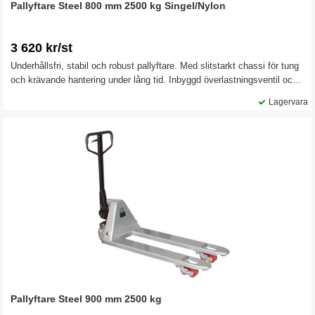
Pallyftare Steel 800 mm 2500 kg Singel/Nylon
3 620 kr/st
Underhållsfri, stabil och robust pallyftare. Med slitstarkt chassi för tung
och krävande hantering under lång tid. Inbyggd överlastningsventil och
underhållsfria bussningar. Pallyftaren är försedd med lättmanövrerat
Lagervara
trepositionshandtag och klätterhjul.
Pallyftare Steel 900 mm 2500 kg