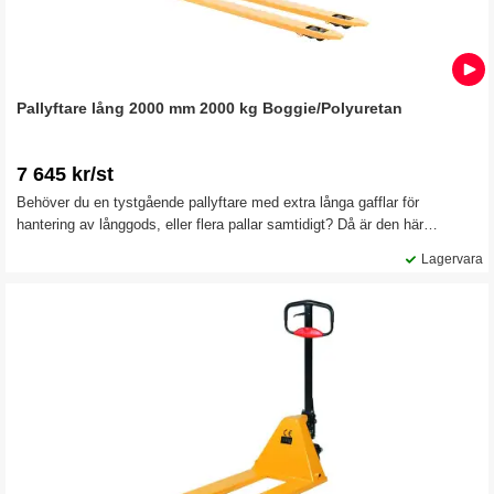
Pallyftare lång 2000 mm 2000 kg Boggie/Polyuretan
7 645 kr/st
Behöver du en tystgående pallyftare med extra långa gafflar för
hantering av långgods, eller flera pallar samtidigt? Då är den här
pallyftaren ett utmärkt val, när du vill ha en effektiv logistik och
Lagervara
tidsbesparing.