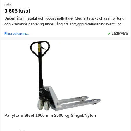
Från
3 605 kr/st
Underhållsfri, stabil och robust pallyftare. Med slitstarkt chassi för tung
och krävande hantering under lång tid. Inbyggd överlastningsventil och
underhållsfria bussningar. Pallyftaren är försedd med lättmanövrerat
Lagervara
Flera varianter...
trepositionshandtag och klätterhjul.
Pallyftare Steel 1000 mm 2500 kg Singel/Nylon