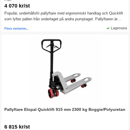
Från
4 070 kr/st
Populär, underhållsfri pallyftare med ergonomiskt handtag och Quicklift
som lyfter pallen från underlaget på andra pumptaget. Pallyftaren är
försedd med överlastventil och underhållsfria lager och bussningar.
Lagervara
Flera varianter...
Robust konstruktion för lång livslängd, 3 års garanti på pumpen.
Pallyftare Elopal Quicklift 915 mm 2300 kg Boggie/Polyuretan
6 815 kr/st