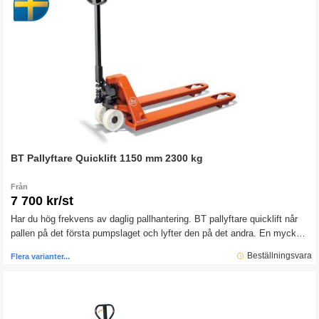
BT Pallyftare Quicklift 1150 mm 2300 kg
Från
7 700 kr/st
Har du hög frekvens av daglig pallhantering. BT pallyftare quicklift når
pallen på det första pumpslaget och lyfter den på det andra. En mycket
slitstark och robust pallyftare lämplig för alla typer av godshantering
Beställningsvara
Flera varianter...
inom lager, detaljhandel, ombord på lastbilar och tillverkningsindustri.