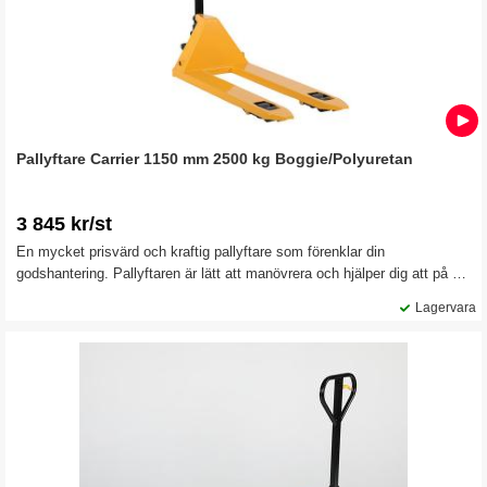
Pallyftare Carrier 1150 mm 2500 kg Boggie/Polyuretan
3 845 kr/st
En mycket prisvärd och kraftig pallyftare som förenklar din
godshantering. Pallyftaren är lätt att manövrera och hjälper dig att på ett
effektivt sätt hantera alla typer av godshantering inom lager och
Lagervara
detaljhandel.