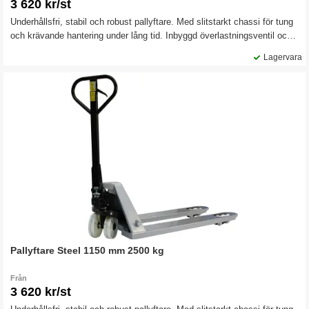
3 620 kr/st
Underhållsfri, stabil och robust pallyftare. Med slitstarkt chassi för tung
och krävande hantering under lång tid. Inbyggd överlastningsventil och
underhållsfria bussningar. Pallyftaren är försedd med lättmanövrerat
Lagervara
trepositionshandtag och klätterhjul.
Pallyftare Steel 1150 mm 2500 kg
Från
3 620 kr/st