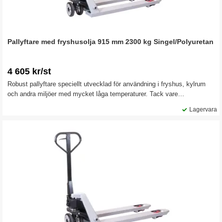
Pallyftare med fryshusolja 915 mm 2300 kg Singel/Polyuretan
4 605 kr/st
Robust pallyftare speciellt utvecklad för användning i fryshus, kylrum
och andra miljöer med mycket låga temperaturer. Tack vare
specialanpassad fryshusolja fungerar hydrauliken smidigt även i kyla,
Lagervara
vilket ger säker och effektiv pallhantering året om.