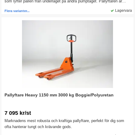
som lyfter pallen från underlaget på andra pumptaget. Pallyftaren är
försedd med överlastventil och underhållsfria lager och bussningar.
Lagervara
Flera varianter...
Robust konstruktion för lång livslängd, 3 års garanti på pumpen.
Pallyftare Heavy 1150 mm 3000 kg Boggie/Polyuretan
7 095 kr/st
Marknadens mest robusta och kraftiga pallyftare, perfekt för dig som
ofta hanterar tungt och krävande gods.