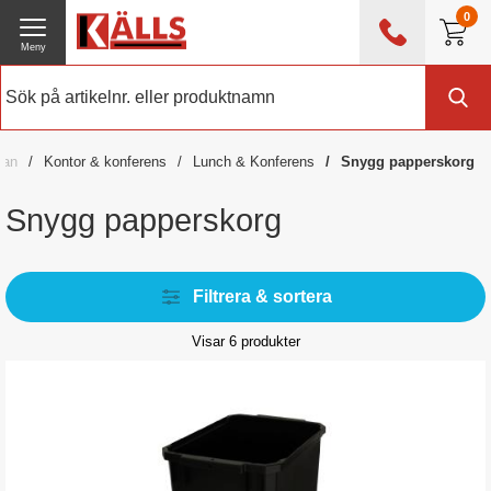
0
Meny
0476 - 214 80
(mån-fre 08:00 - 17:00)
Kundtjänst
Om Källs
dan
Kontor & konferens
Lunch & Konferens
Snygg papperskorg
Exklusive moms
Snygg papperskorg
Filtrera & sortera
Visar
6
produkter