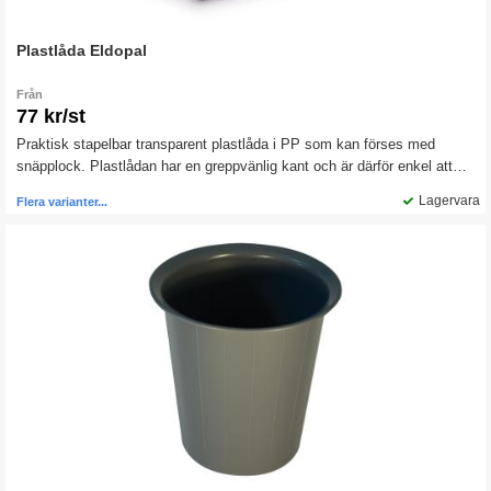
Plastlåda Eldopal
Från
77 kr/st
Praktisk stapelbar transparent plastlåda i PP som kan förses med
snäpplock. Plastlådan har en greppvänlig kant och är därför enkel att
lyfta. Den hjälper dig att skydda innehållet från smuts och vätska och
Lagervara
Flera varianter...
passar lika bra att ha på lagret som i förrådet eller varför inte på
kontoret? Finns i fyra olika storlekar. Praktiskt lock finns som tillbehör.