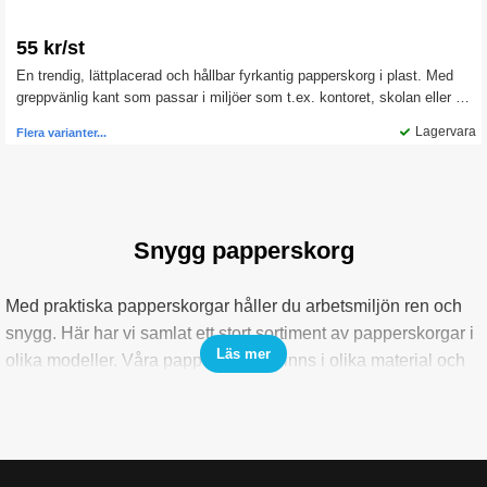
55 kr/st
En trendig, lättplacerad och hållbar fyrkantig papperskorg i plast. Med
greppvänlig kant som passar i miljöer som t.ex. kontoret, skolan eller i
hemmet. Den är staplingsbar och tar därför liten plats vid förvaring.
Lagervara
Flera varianter...
Snygg papperskorg
Med praktiska papperskorgar håller du arbetsmiljön ren och
snygg. Här har vi samlat ett stort sortiment av papperskorgar i
Läs mer
olika modeller. Våra papperskorgar finns i olika material och
med olika funktioner. Välkommen att upptäcka vårt sortiment
av papperskorgar och klicka hem en snygg papperskorg
redan idag!