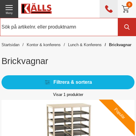
0
Meny
0476 - 214 80
(mån-fre 08:00 - 17:00)
Kundtjänst
Om Källs
Startsidan
Kontor & konferens
Lunch & Konferens
Brickvagnar
Exklusive moms
Brickvagnar
Filtrera & sortera
Visar
1
produkter
Populär