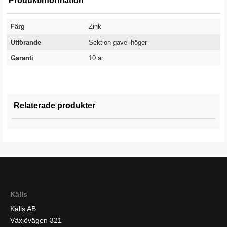
Produktinformation
Färg
Zink
Utförande
Sektion gavel höger
Garanti
10 år
Relaterade produkter
Källs
Källs AB
Växjövägen 321