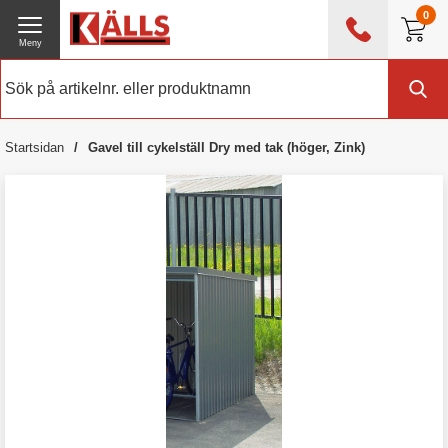
0
Meny
0476 - 214 80
(mån-fre 08:00 - 17:00)
Kundtjänst
Om Källs
Startsidan
Gavel till cykelställ Dry med tak (höger, Zink)
Exklusive moms