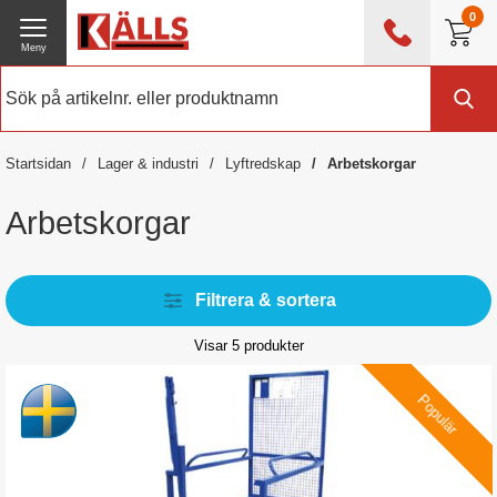
0
Meny
0476 - 214 80
(mån-fre 08:00 - 17:00)
Kundtjänst
Om Källs
Startsidan
Lager & industri
Lyftredskap
Arbetskorgar
Exklusive moms
Arbetskorgar
Filtrera & sortera
Visar
5
produkter
Populär