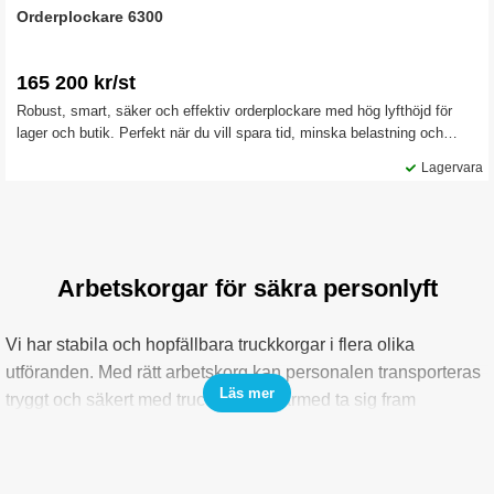
Orderplockare 6300
165 200 kr/st
Robust, smart, säker och effektiv orderplockare med hög lyfthöjd för
lager och butik. Perfekt när du vill spara tid, minska belastning och
hantera gods smidigt. Med en max arbetshöjd på 6,3 meter, kan du nå
Lagervara
höga lagerhyllor utan stege.
Arbetskorgar för säkra personlyft
Vi har stabila och hopfällbara truckkorgar i flera olika
utföranden. Med rätt arbetskorg kan personalen transporteras
Läs mer
tryggt och säkert med trucken och därmed ta sig fram
snabbare och nå högre upp på lagerhyllan eller fasaden. De
är designade för att vara ergonomiska och säkra att använda
och är utformade med grind och lågt insteg för att göra det