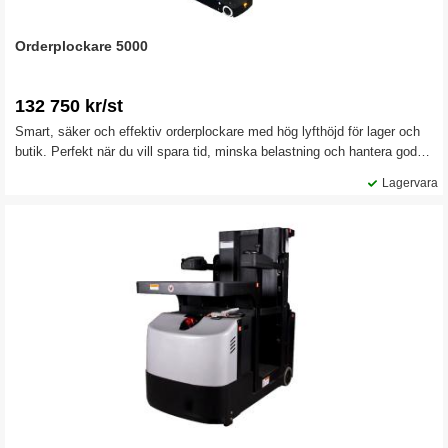
Orderplockare 5000
132 750 kr/st
Smart, säker och effektiv orderplockare med hög lyfthöjd för lager och
butik. Perfekt när du vill spara tid, minska belastning och hantera gods
smidigt. Med en max arbetshöjd på 5 meter, kan du nå höga lagerhyllor
Lagervara
utan stege.