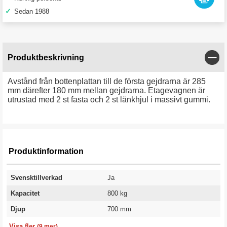
✓
Sedan 1988
Stän
Produktbeskrivning
Avstånd från bottenplattan till de första gejdrarna är 285
mm därefter 180 mm mellan gejdrarna. Etagevagnen är
utrustad med 2 st fasta och 2 st länkhjul i massivt gummi.
Produktinformation
Svensktillverkad
Ja
Kapacitet
800 kg
Djup
700 mm
Antal hyllor
Hjul diameter
Längd
Höjd
Färg
Hjul
Vikt
Utförande
Garanti
4 st
200 mm
1000 mm
1900 mm
Elförzinkad/MDF brun
Massivt gummi
77,5 kg
Obromsade hjul
5 år
Visa fler
(9 mer)