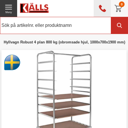
0
Meny
0476 - 214 80
(mån-fre 08:00 - 17:00)
Kundtjänst
Om Källs
Hyllvagn Robust 4 plan 800 kg (obromsade hjul, 1000x700x1900 mm)
Exklusive moms