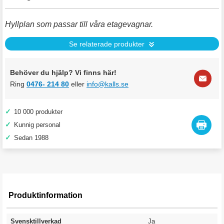
Hyllplan som passar till våra etagevagnar.
Se relaterade produkter
Behöver du hjälp? Vi finns här!
Ring
0476- 214 80
eller
info@kalls.se
✓
10 000 produkter
✓
Kunnig personal
✓
Sedan 1988
Produktinformation
Svensktillverkad
Ja