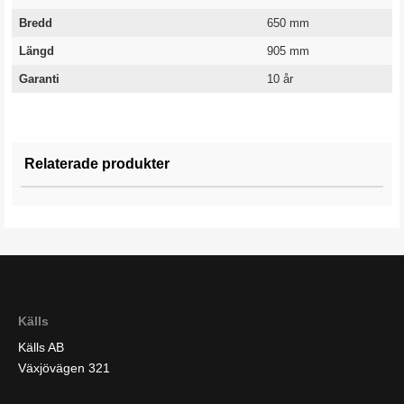
Bredd
650 mm
Längd
905 mm
Garanti
10 år
Relaterade produkter
Källs
Källs AB
Växjövägen 321