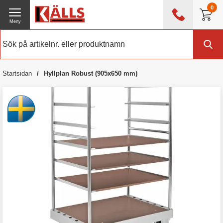
0
Meny
0476 - 214 80
(mån-fre 08:00 - 17:00)
Kundtjänst
Om Källs
Startsidan
Hyllplan Robust (905x650 mm)
Exklusive moms