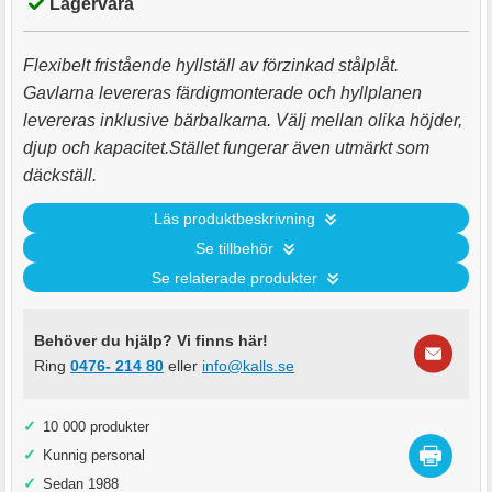
Lagervara
Flexibelt fristående hyllställ av förzinkad stålplåt.
Gavlarna levereras färdigmonterade och hyllplanen
levereras inklusive bärbalkarna. Välj mellan olika höjder,
djup och kapacitet.Stället fungerar även utmärkt som
däckställ.
Läs produktbeskrivning
Se tillbehör
Se relaterade produkter
Behöver du hjälp? Vi finns här!
Ring
0476- 214 80
eller
info@kalls.se
✓
10 000 produkter
✓
Kunnig personal
✓
Sedan 1988