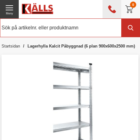
0
Meny
0476 - 214 80
(mån-fre 08:00 - 17:00)
Kundtjänst
Om Källs
Startsidan
Lagerhylla Kalcit Påbyggnad (6 plan 900x600x2500 mm)
Exklusive moms