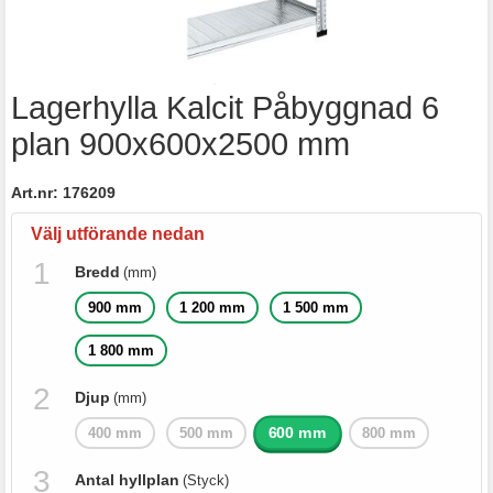
Lagerhylla Kalcit Påbyggnad 6
plan 900x600x2500 mm
Art.nr:
176209
Välj utförande nedan
Bredd
(mm)
900 mm
1 200 mm
1 500 mm
1 800 mm
Djup
(mm)
600 mm
400 mm
500 mm
800 mm
Antal hyllplan
(Styck)