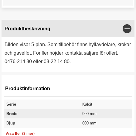
Stän
Produktbeskrivning
Bilden visar 5-plan. Som tillbehör finns hyllavdelare, krokar
och gavelfot. För fler höjder kontakta säljare för offert,
0476-214 80 eller 08-22 14 80.
Produktinformation
Serie
Kalcit
Bredd
900 mm
Djup
600 mm
Antal hyllplan
Höjd
Garanti
6 st
2500 mm
10 år
Visa fler
(3 mer)