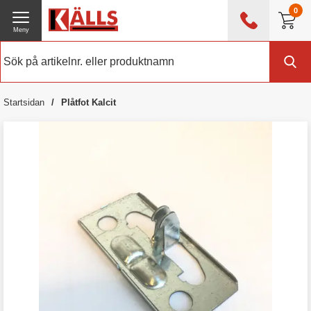
0
Meny
0476 - 214 80
(mån-fre 08:00 - 17:00)
Kundtjänst
Om Källs
Startsidan
Plåtfot Kalcit
Exklusive moms