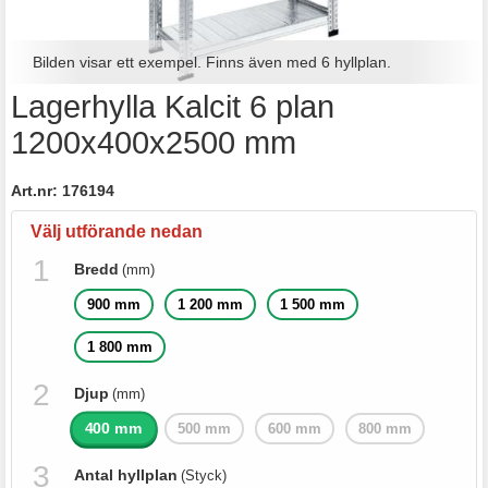
Bilden visar ett exempel. Finns även med 6 hyllplan.
Lagerhylla Kalcit 6 plan
1200x400x2500 mm
Art.nr:
176194
Välj utförande nedan
Bredd
(mm)
900 mm
1 200 mm
1 500 mm
1 800 mm
Djup
(mm)
400 mm
500 mm
600 mm
800 mm
Antal hyllplan
(Styck)