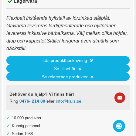
Lagervara
Flexibelt fristående hyllställ av förzinkad stålplåt.
Gavlarna levereras färdigmonterade och hyllplanen
levereras inklusive bärbalkarna. Välj mellan olika höjder,
djup och kapacitet.Stället fungerar även utmärkt som
däckställ.
Läs produktbeskrivning
Se tillbehör
Se relaterade produkter
Behöver du hjälp? Vi finns här!
Ring
0476- 214 80
eller
info@kalls.se
✓
10 000 produkter
✓
Kunnig personal
✓
Sedan 1988