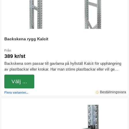
Backskena rygg Kalcit
Från
389 kr/st
Backskena som passar till gavlarna på hyllställ Kalcit för upphängning
av plastbackar eller krokar. Har man större plastbackar eller vill ge
backarna lite extra stöd kan man placera 2 backskenor under varandra.
Välj ...
Beställningsvara
Flera varianter...