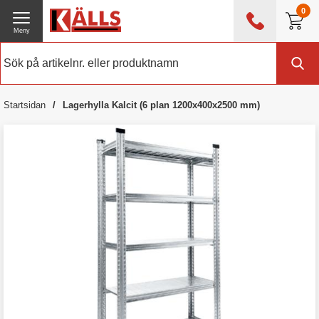
0
Meny
0476 - 214 80
(mån-fre 08:00 - 17:00)
Kundtjänst
Om Källs
Startsidan
Lagerhylla Kalcit (6 plan 1200x400x2500 mm)
Exklusive moms