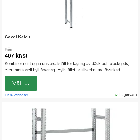
Gavel Kalcit
Från
407 kr/st
Kombinera ditt egna universalställ för lagring av däck och plockgods,
eller traditionell hyllförvaring. Hyllstället är tillverkat av förzinkad
stålplåt.Gavlarna levereras färdigmonterade och vid beställning av hyllor
och plocklådor ingår bärbalkarna. Bärbalkarna kan även köpas separat
Välj ...
om stället, t.ex., ska användas för lagring av däck.
Lagervara
Flera varianter...