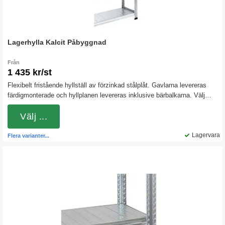
Lagerhylla Kalcit Påbyggnad
Från
1 435 kr/st
Flexibelt fristående hyllställ av förzinkad stålplåt. Gavlarna levereras
färdigmonterade och hyllplanen levereras inklusive bärbalkarna. Välj
mellan olika höjder, djup och kapacitet.Stället fungerar även utmärkt
som däckställ.
Välj ...
Lagervara
Flera varianter...