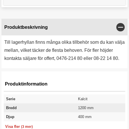
Stän
Produktbeskrivning
Till lagerhyllan finns många olika tillbehör som du kan välja
mellan, vilket täcker de flesta behoven. För fler höjder
kontakta säljare för offert, 0476-214 80 eller 08-22 14 80.
Produktinformation
Serie
Kalcit
Bredd
1200 mm
Djup
400 mm
Antal hyllplan
Höjd
Garanti
6 st
2500 mm
10 år
Visa fler
(3 mer)