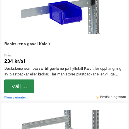
Backskena gavel Kalcit
Från
234 kr/st
Backskena som passar till gavlarna på hyllställ Kalcit för upphängning
av plastbackar eller krokar. Har man större plastbackar eller vill ge
backarna lite extra stöd kan man placera 2 backskenor under
varandra.
Välj ...
Beställningsvara
Flera varianter...