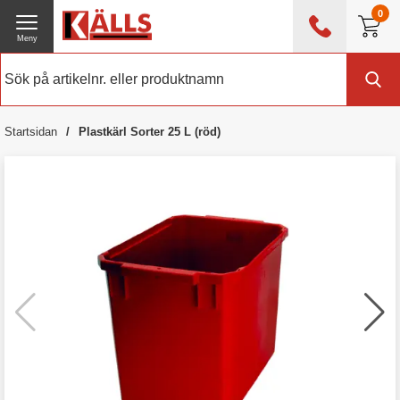
0
Meny
0476 - 214 80
(mån-fre 08:00 - 17:00)
Kundtjänst
Om Källs
Startsidan
Plastkärl Sorter 25 L (röd)
Exklusive moms