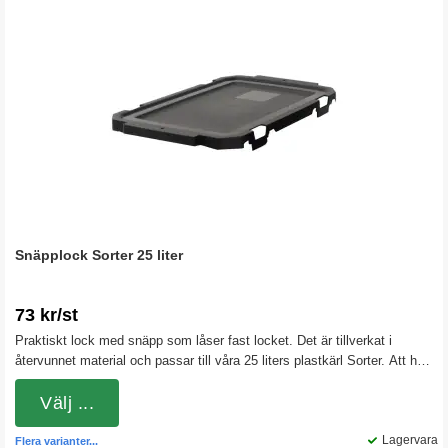
Snäpplock Sorter 25 liter
73 kr/st
Praktiskt lock med snäpp som låser fast locket. Det är tillverkat i
återvunnet material och passar till våra 25 liters plastkärl Sorter. Att ha
lock på ett sorteringskärl ser inte bara snyggt ut, det är också bra av
praktiska skäl. Du får ett mycket bra skydd mot regnvatten eller snö.
Välj ...
Locket gör hanteringen mer effektiv och hållbar.
Lagervara
Flera varianter...