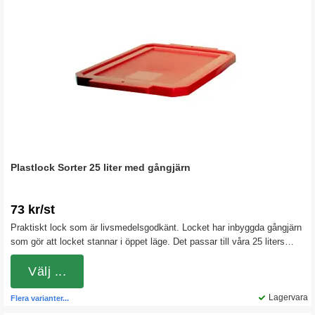
Plastlock Sorter 25 liter med gångjärn
73 kr/st
Praktiskt lock som är livsmedelsgodkänt. Locket har inbyggda gångjärn
som gör att locket stannar i öppet läge. Det passar till våra 25 liters
plastkärl Sorter. Att ha lock på ett sorteringskärl ser inte bara snyggt ut,
det är också bra av praktiska skäl. Du får ett mycket bra skydd mot
Välj ...
regnvatten eller snö. Locket gör hanteringen mer effektiv och hållbar.
Lagervara
Flera varianter...