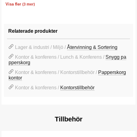
Volym
Färg
Garanti
25 l
Röd
10 år
Visa fler
(3 mer)
Relaterade produkter
Lager & industri / Miljö /
Återvinning & Sortering
Kontor & konferens / Lunch & Konferens /
Snygg pa
pperskorg
Kontor & konferens / Kontorstillbehör /
Papperskorg
kontor
Kontor & konferens /
Kontorstillbehör
Tillbehör