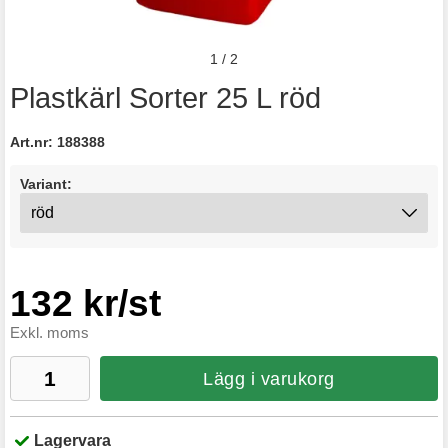
1
/
2
Plastkärl Sorter 25 L röd
Art.nr:
188388
Variant:
132 kr/st
Exkl. moms
Lägg i varukorg
Lagervara