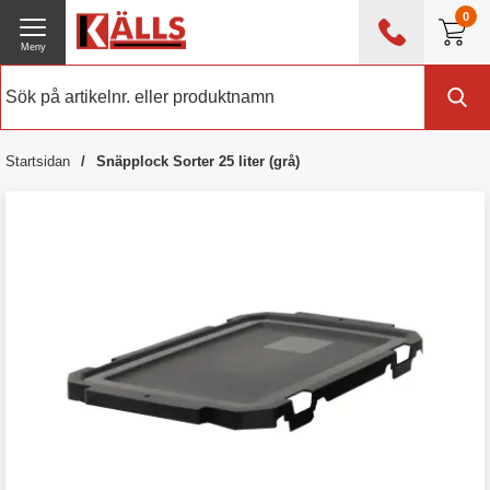
0
Meny
0476 - 214 80
(mån-fre 08:00 - 17:00)
Kundtjänst
Om Källs
Startsidan
Snäpplock Sorter 25 liter (grå)
Exklusive moms