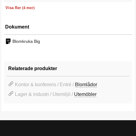
Volym
Färg
Vikt
Garanti
210 l
Ljusgrå
1035 kg
10 år
Visa fler
(4 mer)
Dokument
Blomkruka Big
Relaterade produkter
Kontor & konferens / Entré /
Blomlådor
Lager & industri / Utemiljö /
Utemöbler