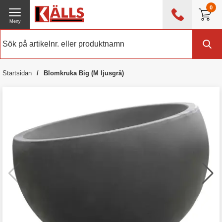
0
Meny
0476 - 214 80
(mån-fre 08:00 - 17:00)
Kundtjänst
Om Källs
Startsidan
Blomkruka Big (M ljusgrå)
Exklusive moms