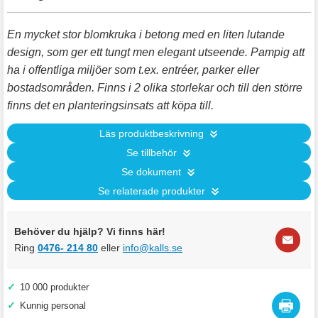
En mycket stor blomkruka i betong med en liten lutande
design, som ger ett tungt men elegant utseende. Pampig att
ha i offentliga miljöer som t.ex. entréer, parker eller
bostadsområden. Finns i 2 olika storlekar och till den större
finns det en planteringsinsats att köpa till.
Läs produktbeskrivning
Se tillbehör
Se dokument
Se relaterade produkter
Behöver du hjälp? Vi finns här!
Ring
0476- 214 80
eller
info@kalls.se
✓
10 000 produkter
✓
Kunnig personal