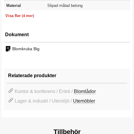
Material
Slipad målad betong
Volym
Färg
Vikt
Garanti
750 l
Ljusgrå
2500 kg
10 år
Visa fler
(4 mer)
Dokument
Blomkruka Big
Relaterade produkter
Kontor & konferens / Entré /
Blomlådor
Lager & industri / Utemiljö /
Utemöbler
Tillbehör