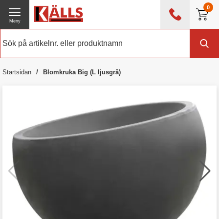
0
Meny
0476 - 214 80
(mån-fre 08:00 - 17:00)
Kundtjänst
Om Källs
Startsidan
Blomkruka Big (L ljusgrå)
Exklusive moms