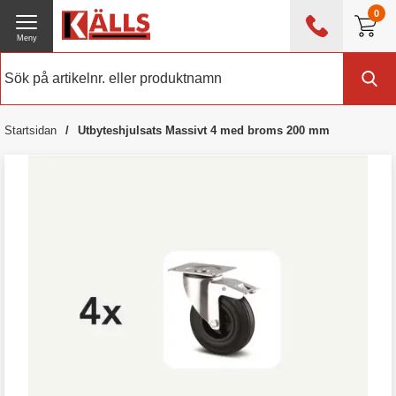
0
Meny
0476 - 214 80
(mån-fre 08:00 - 17:00)
Kundtjänst
Om Källs
Startsidan
Utbyteshjulsats Massivt 4 med broms 200 mm
Exklusive moms