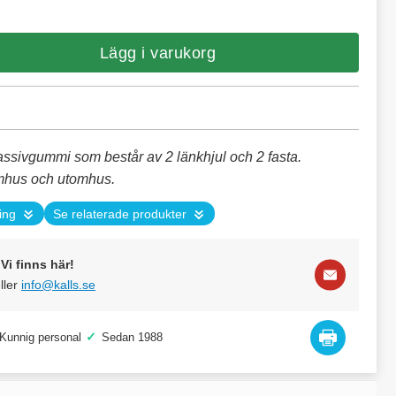
Lägg i varukorg
assivgummi som består av 2 länkhjul och 2 fasta.
mhus och utomhus.
ing
Se relaterade produkter
Vi finns här!
ller
info@kalls.se
✓
Kunnig personal
Sedan 1988