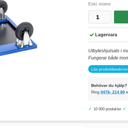
Exkl. moms
Lagervara
Utbyteshjulsats i m
Fungerar både ino
Läs produktbeskrivn
Behöver du hjälp? 
Ring
0476- 214 80
e
✓
✓
10 000 produkter