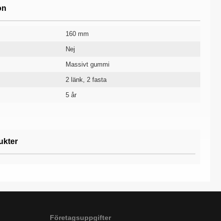
on
160 mm
Nej
Massivt gummi
2 länk, 2 fasta
5 år
ukter
Företagsuppgifter