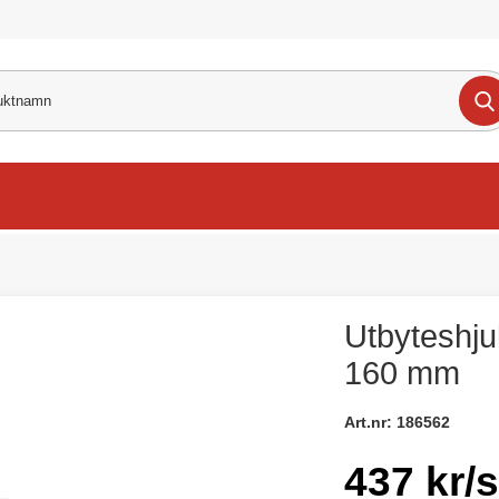
Utbyteshjul
160 mm
Art.nr:
186562
437 kr/s