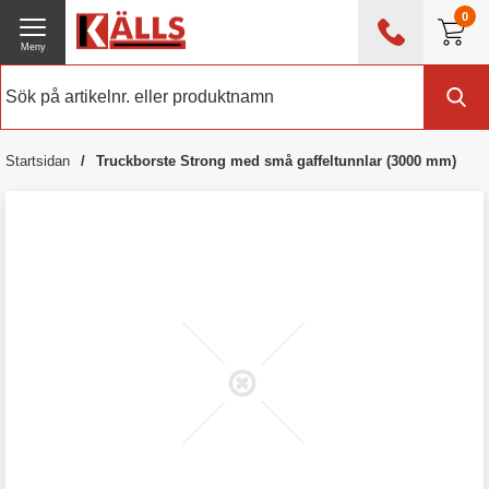
0
Meny
0476 - 214 80
(mån-fre 08:00 - 17:00)
Kundtjänst
Om Källs
Startsidan
Truckborste Strong med små gaffeltunnlar (3000 mm)
Exklusive moms