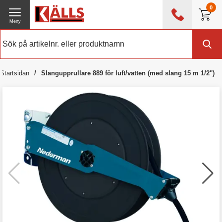
0
Meny
0476 - 214 80
(mån-fre 08:00 - 17:00)
Kundtjänst
Om Källs
Startsidan
Slangupprullare 889 för luft/vatten (med slang 15 m 1/2'')
Exklusive moms