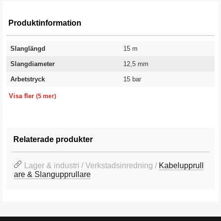
Produktinformation
Slanglängd
15 m
Slangdiameter
12,5 mm
Arbetstryck
15 bar
Användningsområde
Färg
Vikt
Modell
Garanti
För luft och vatten
Svart/Blå
16 kg
889
10 år
Visa fler
(5 mer)
Relaterade produkter
Lager & industri / Verkstadsinredning /
Kabelupprull
are & Slangupprullare