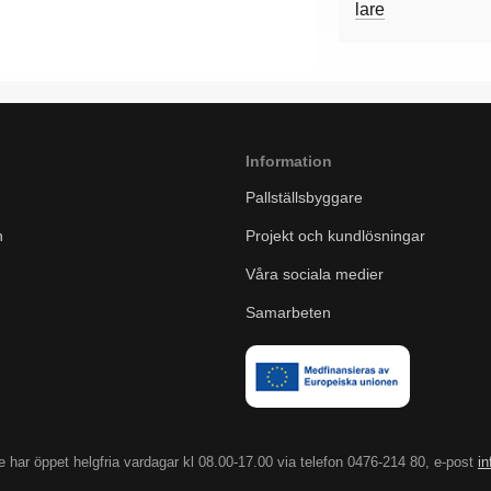
lare
Information
Pallställsbyggare
n
Projekt och kundlösningar
Våra sociala medier
Samarbeten
 har öppet helgfria vardagar kl 08.00-17.00 via telefon 0476-214 80, e-post
i