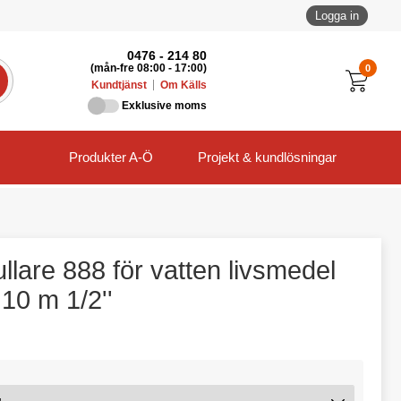
Logga in
0476 - 214 80
0
(mån-fre 08:00 - 17:00)
Kundtjänst
Om Källs
Exklusive moms
Produkter A-Ö
Projekt & kundlösningar
llare 888 för vatten livsmedel
10 m 1/2''