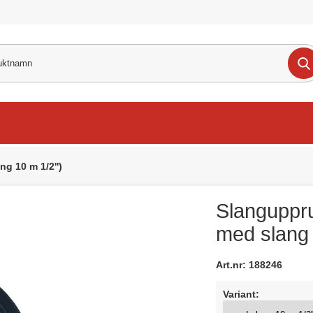
ng 10 m 1/2'')
Slanguppru
med slang 
Art.nr:
188246
Variant: