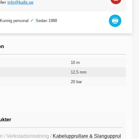
ller
info@kalls.se
✓
Kunnig personal
Sedan 1988
on
10 m
12,5 mm
20 bar
För vatten
Svart/Blå
16 kg
888
10 år
ukter
ri / Verkstadsinredning /
Kabelupprullare & Slangupprul