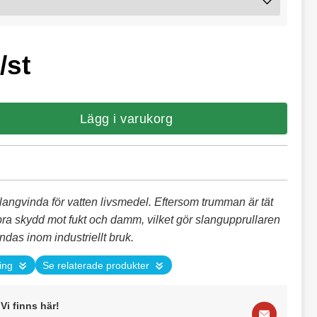
/st
Lägg i varukorg
angvinda för vatten livsmedel. Eftersom trumman är tät
bra skydd mot fukt och damm, vilket gör slangupprullaren
ndas inom industriellt bruk.
ing
Se relaterade produkter
Vi finns här!