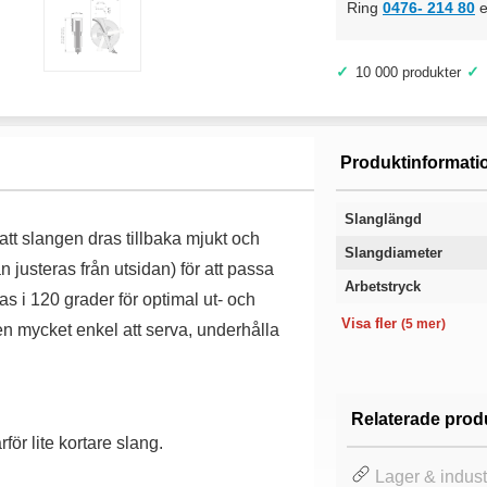
Ring
0476- 214 80
e
✓
✓
10 000 produkter
Produktinformati
Slanglängd
att slangen dras tillbaka mjukt och
Slangdiameter
n justeras från utsidan) för att passa
Arbetstryck
as i 120 grader för optimal ut- och
Användningsområde
Färg
Vikt
Modell
Garanti
Visa fler
(5 mer)
en mycket enkel att serva, underhålla
Relaterade prod
ör lite kortare slang.
Lager & indust