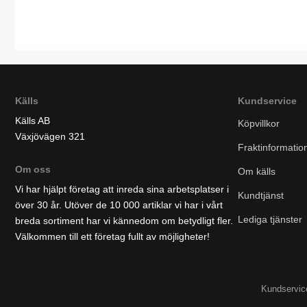
Källs
Kundservice
Källs AB
Köpvillkor
Växjövägen 321
Fraktinformatio
Om oss
Om källs
Vi har hjälpt företag att inreda sina arbetsplatser i
Kundtjänst
över 30 år. Utöver de 10 000 artiklar vi har i vårt
Lediga tjänster
breda sortiment har vi kännedom om betydligt fler.
Välkommen till ett företag fullt av möjligheter!
Kundservice