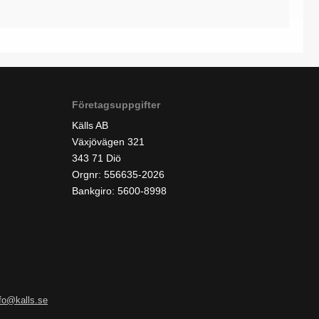
Företagsuppgifter
Källs AB
Växjövägen 321
343 71 Diö
Orgnr: 556635-2026
Bankgiro: 5600-8998
nfo@kalls.se