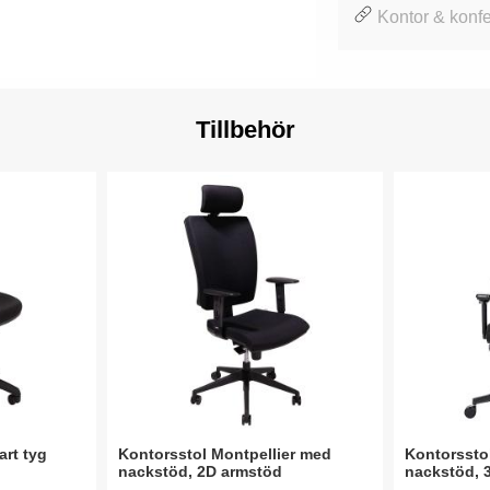
Kontor & konfe
Tillbehör
art tyg
Kontorsstol Montpellier med
Kontorssto
nackstöd, 2D armstöd
nackstöd, 