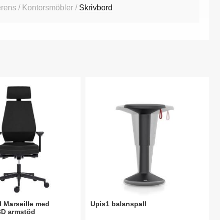
rens / Kontorsmöbler /
Skrivbord
l Marseille med
Upis1 balanspall
3D armstöd