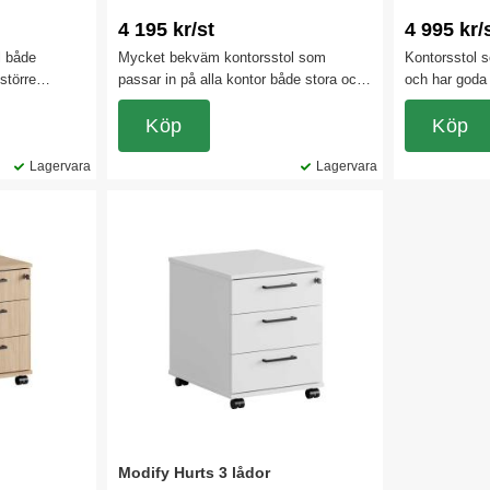
4 195 kr/st
4 995 kr/
l både
Mycket bekväm kontorsstol som
Kontorsstol s
större
passar in på alla kontor både stora och
och har goda
 har
små. Kontorsstolens rygg är låsbar i 7
Passar utmärk
its rör sig i
olika lägen. Tack vare att stolen har en
Köp
kontorslandsk
Köp
 Finns både
synkroniserad lutningsmekanism får du
på hemmakon
Lagervara
en ökad komfort. Även sitsen är
Lagervara
justerbar 0-5 cm.
Modify Hurts 3 lådor