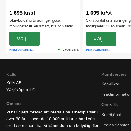
1 695 kr/st
1 695 kr/st
Skrivbordshurts som ger goda
Skrivbordshurts som ger 
möjligheter till en smart, bra och smidig
möjligheter till en smart, 
förvaring av mindre kontorsföremål och
förvaring av mindre konto
dokument. Exempelvis
Välj ...
dokument. Exempelvis
Välj ...
anteckningsblock, post-it lappar, pennor
anteckningsblock, post-it 
och suddigummi. Finns med 3 olika
Lagervara
och suddigummi. Finns me
Flera varianter...
Flera varianter...
handtagsfärger.
handtagsfärger.
Källs
Kundservice
Källs AB
Köpvillkor
Växjövägen 321
Fraktinformatio
Om oss
Om källs
Vi har hjälpt företag att inreda sina arbetsplatser i
Kundtjänst
över 30 år. Utöver de 10 000 artiklar vi har i vårt
Lediga tjänster
breda sortiment har vi kännedom om betydligt fler.