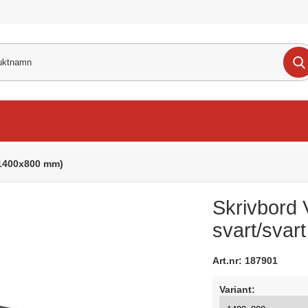
 (1400x800 mm)
Skrivbord V
svart/sva
Art.nr:
187901
Variant: