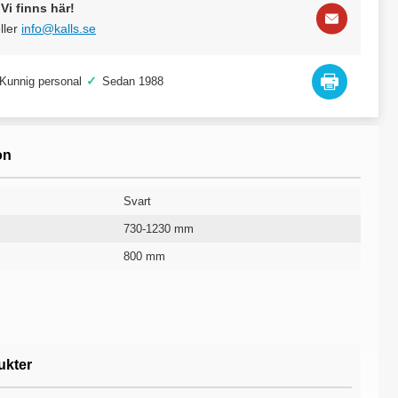
Vi finns här!
ller
info@kalls.se
✓
Kunnig personal
Sedan 1988
on
Svart
730-1230 mm
800 mm
Svart
19 mm
1400 mm
Höj- och sänkbart
5 år
ukter