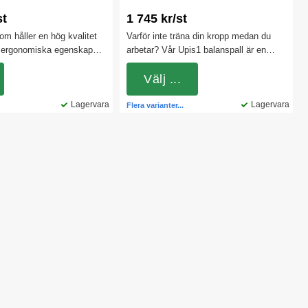
st
1 745 kr/st
om håller en hög kvalitet
Varför inte träna din kropp medan du
 ergonomiska egenskaper.
arbetar? Vår Upis1 balanspall är en
t att ha både i öppna
sittmöbel med många fördelar. Den
ap, mindre arbetsrum eller
fungerar liknande en balansstol och en
Välj ...
toret.
pilatesboll, då den ger dig möjlighet till
Lagervara
ett aktivt sittande eftersom du hela
Lagervara
Flera varianter...
tiden måste balansera på den.