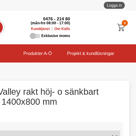
Logga in
0476 - 214 80
0
(mån-fre 08:00 - 17:00)
Kundtjänst
Om Källs
Exklusive moms
Produkter A-Ö
Projekt & kundlösningar
alley rakt höj- o sänkbart
rt 1400x800 mm