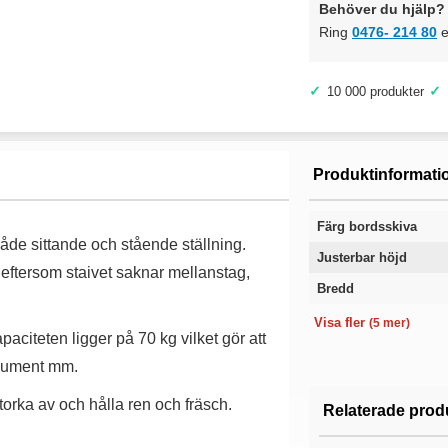
Behöver du hjälp? 
Ring
0476- 214 80
e
✓
✓
10 000 produkter
Produktinformati
Färg bordsskiva
både sittande och stående ställning.
Justerbar höjd
eftersom staivet saknar mellanstag,
Bredd
Färg stativ
Tjocklek skiva
Längd
Kategori
Garanti
Visa fler
(5 mer)
aciteten ligger på 70 kg vilket gör att
okument mm.
 torka av och hålla ren och fräsch.
Relaterade prod