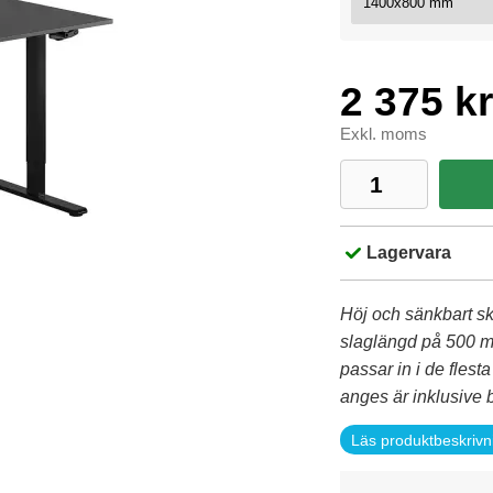
2 375 kr
Exkl. moms
Lagervara
Höj och sänkbart s
slaglängd på 500 mm
passar in i de fles
anges är inklusive b
Läs produktbeskrivn