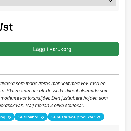
/st
Lägg i varukorg
krivbord som manövreras manuellt med vev, med en
. Skrivbordet har ett klassiskt stilrent utseende som
ta moderna kontorsmiljöer. Den justerbara höjden som
ordsskivan. Välj mellan 2 olika storlekar.
ing
Se tillbehör
Se relaterade produkter