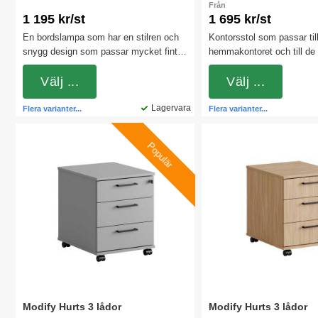
Från
1 195 kr/st
1 695 kr/st
En bordslampa som har en stilren och
Kontorsstol som passar til
snygg design som passar mycket fint
hemmakontoret och till de 
att ha till skrivbord. Lampans arm kan
kontorslandskapen. Stolen
justeras från 0 till 130 grader för att få
Välj ...
synkromekanism (rygg och s
Välj ...
önskad ljusvinkel på arbetsplatsen. Välj
förhållande till varandra).
mellan 2 olika färger.
Lagervara
med och utan armstöd.
Flera varianter...
Flera varianter...
Populär
Modify Hurts 3 lådor
Modify Hurts 3 lådor