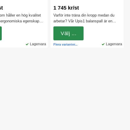
st
1 745 kr/st
om håller en hög kvalitet
Varför inte träna din kropp medan du
 ergonomiska egenskaper.
arbetar? Vår Upis1 balanspall är en
t att ha både i öppna
sittmöbel med många fördelar. Den
ap, mindre arbetsrum eller
fungerar liknande en balansstol och en
Välj ...
toret.
pilatesboll, då den ger dig möjlighet till
Lagervara
ett aktivt sittande eftersom du hela
Lagervara
Flera varianter...
tiden måste balansera på den.