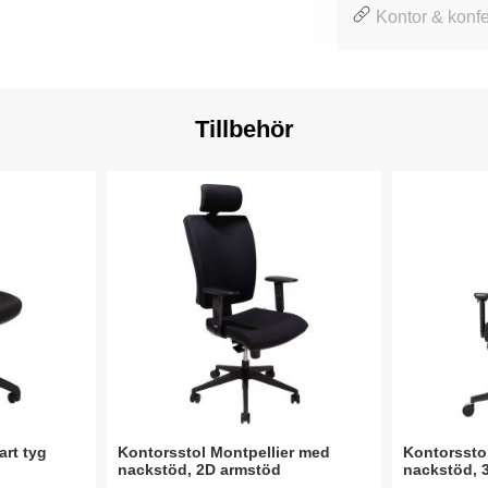
Kontor & konfe
Tillbehör
art tyg
Kontorsstol Montpellier med
Kontorssto
nackstöd, 2D armstöd
nackstöd, 