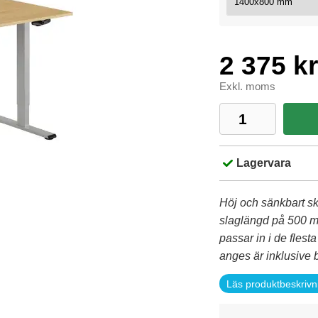
2 375 kr
Exkl. moms
Lagervara
Höj och sänkbart s
slaglängd på 500 mm
passar in i de fles
anges är inklusive b
Läs produktbeskrivn