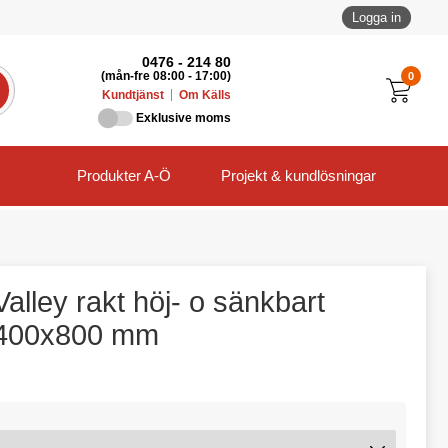
Logga in
0476 - 214 80
0
(mån-fre 08:00 - 17:00)
Kundtjänst
Om Källs
Exklusive moms
Produkter A-Ö
Projekt & kundlösningar
alley rakt höj- o sänkbart
 1400x800 mm