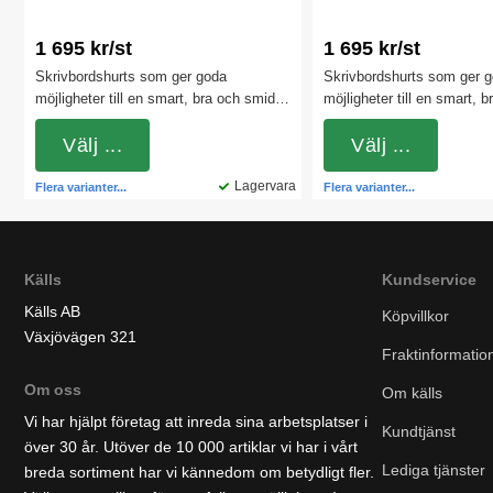
1 695 kr/st
1 695 kr/st
Skrivbordshurts som ger goda
Skrivbordshurts som ger 
möjligheter till en smart, bra och smidig
möjligheter till en smart, 
förvaring av mindre kontorsföremål och
förvaring av mindre konto
dokument. Exempelvis
Välj ...
dokument. Exempelvis
Välj ...
anteckningsblock, post-it lappar, pennor
anteckningsblock, post-it 
och suddigummi. Finns med 3 olika
Lagervara
och suddigummi. Finns me
Flera varianter...
Flera varianter...
handtagsfärger.
handtagsfärger.
Källs
Kundservice
Källs AB
Köpvillkor
Växjövägen 321
Fraktinformatio
Om oss
Om källs
Vi har hjälpt företag att inreda sina arbetsplatser i
Kundtjänst
över 30 år. Utöver de 10 000 artiklar vi har i vårt
Lediga tjänster
breda sortiment har vi kännedom om betydligt fler.