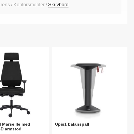
rens / Kontorsmöbler /
Skrivbord
l Marseille med
Upis1 balanspall
3D armstöd