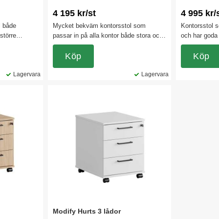
4 195 kr/st
4 995 kr/
l både
Mycket bekväm kontorsstol som
Kontorsstol s
större
passar in på alla kontor både stora och
och har goda
 har
små. Kontorsstolens rygg är låsbar i 7
Passar utmärk
its rör sig i
olika lägen. Tack vare att stolen har en
Köp
kontorslandsk
Köp
 Finns både
synkroniserad lutningsmekanism får du
på hemmakon
Lagervara
en ökad komfort. Även sitsen är
Lagervara
justerbar 0-5 cm.
Modify Hurts 3 lådor