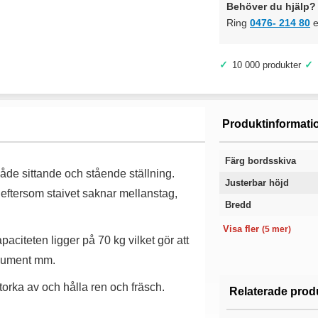
Behöver du hjälp? 
Ring
0476- 214 80
e
✓
✓
10 000 produkter
Produktinformati
Färg bordsskiva
både sittande och stående ställning.
Justerbar höjd
eftersom staivet saknar mellanstag,
Bredd
Färg stativ
Tjocklek skiva
Längd
Kategori
Garanti
Visa fler
(5 mer)
aciteten ligger på 70 kg vilket gör att
okument mm.
 torka av och hålla ren och fräsch.
Relaterade prod