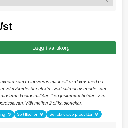
/st
Lägg i varukorg
krivbord som manövreras manuellt med vev, med en
. Skrivbordet har ett klassiskt stilrent utseende som
ta moderna kontorsmiljöer. Den justerbara höjden som
ordsskivan. Välj mellan 2 olika storlekar.
ing
Se tillbehör
Se relaterade produkter