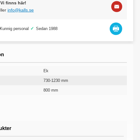
Vi finns här!
ller
info@kalls.se
✓
Kunnig personal
Sedan 1988
on
Ek
730-1230 mm
800 mm
Silver
19 mm
1400 mm
Höj- och sänkbart
5 år
ukter