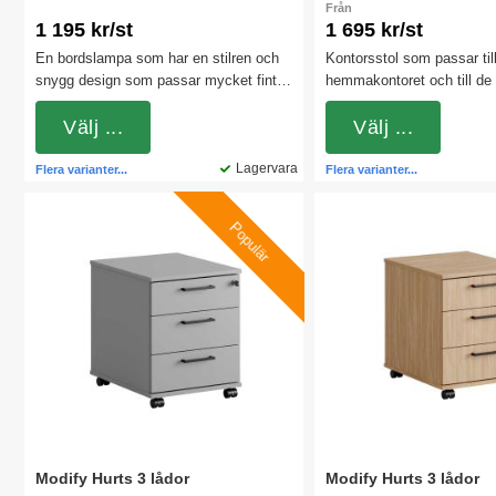
Från
1 195 kr/st
1 695 kr/st
En bordslampa som har en stilren och
Kontorsstol som passar til
snygg design som passar mycket fint
hemmakontoret och till de 
att ha till skrivbord. Lampans arm kan
kontorslandskapen. Stolen
justeras från 0 till 130 grader för att få
Välj ...
synkromekanism (rygg och s
Välj ...
önskad ljusvinkel på arbetsplatsen. Välj
förhållande till varandra).
mellan 2 olika färger.
Lagervara
med och utan armstöd.
Flera varianter...
Flera varianter...
Populär
Modify Hurts 3 lådor
Modify Hurts 3 lådor