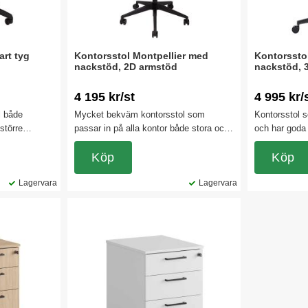
art tyg
Kontorsstol Montpellier med
Kontorssto
nackstöd, 2D armstöd
nackstöd, 
4 195 kr/st
4 995 kr/
l både
Mycket bekväm kontorsstol som
Kontorsstol s
större
passar in på alla kontor både stora och
och har goda
 har
små. Kontorsstolens rygg är låsbar i 7
Passar utmärk
its rör sig i
olika lägen. Tack vare att stolen har en
Köp
kontorslandsk
Köp
 Finns både
synkroniserad lutningsmekanism får du
på hemmakon
Lagervara
en ökad komfort. Även sitsen är
Lagervara
justerbar 0-5 cm.