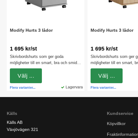
Modify Hurts 3 lådor
Modify Hurts 3 lådor
1 695 kr/st
1 695 kr/st
Skrivbordshurts som ger goda
Skrivbordshurts som ger 
möjligheter till en smart, bra och smidig
möjligheter till en smart, 
förvaring av mindre kontorsföremål och
förvaring av mindre konto
dokument. Exempelvis
Välj ...
dokument. Exempelvis
Välj ...
anteckningsblock, post-it lappar, pennor
anteckningsblock, post-it 
och suddigummi. Finns med 3 olika
Lagervara
och suddigummi. Finns me
Flera varianter...
Flera varianter...
handtagsfärger.
handtagsfärger.
Källs
Kundservice
Källs AB
Köpvillkor
Växjövägen 321
Fraktinformatio