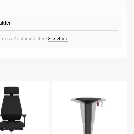
ukter
rens / Kontorsmöbler /
Skrivbord