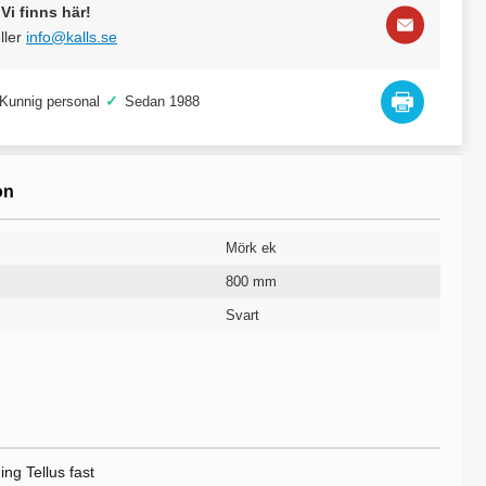
Vi finns här!
ller
info@kalls.se
✓
Kunnig personal
Sedan 1988
on
Mörk ek
800 mm
Svart
19 mm
1400 mm
740 mm
Fast
10 år
ng Tellus fast