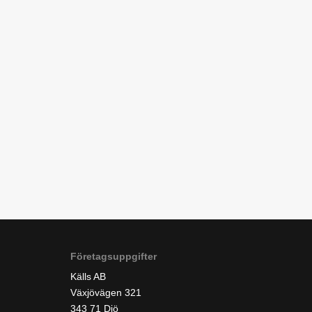
Företagsuppgifter
Källs AB
Växjövägen 321
343 71 Diö