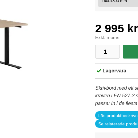
2 995 kr
Exkl. moms
Lagervara
Skrivbord med ett st
kraven i EN 527-3 s
passar in i de flest
Läs produktbeskrivn
Se relaterade produ