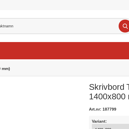
00 mm)
Skrivbord T
1400x800
Art.nr:
187799
Variant: