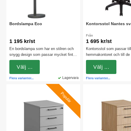
Bordslampa Eco
Kontorsstol Nantes sv
Från
1 195 kr/st
1 695 kr/st
En bordslampa som har en stilren och
Kontorsstol som passar til
snygg design som passar mycket fint
hemmakontoret och till de 
att ha till skrivbord. Lampans arm kan
kontorslandskapen. Stolen
justeras från 0 till 130 grader för att få
Välj ...
synkromekanism (rygg och s
Välj ...
önskad ljusvinkel på arbetsplatsen. Välj
förhållande till varandra).
mellan 2 olika färger.
Lagervara
med och utan armstöd.
Flera varianter...
Flera varianter...
Populär