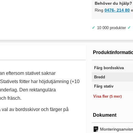
Behöver du hjälp? 
Ring
0476- 214 80
e
✓
✓
10 000 produkter
Produktinformati
Färg bordsskiva
n eftersom stativet saknar
Bredd
Stativets fötter har höjdutjämning (+10
Färg stativ
 underlag. Den rektangulära
Tjocklek skiva
Längd
Höjd
Kategori
Garanti
Visa fler
(5 mer)
 och fräsch.
a val av bordsskivor och färger på
Dokument
Monteringsanvisni