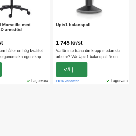
l Marseille med
Upis1 balanspall
3D armstöd
st
1 745 kr/st
om håller en hög kvalitet
Varför inte träna din kropp medan du
 ergonomiska egenskaper.
arbetar? Vår Upis1 balanspall är en
t att ha både i öppna
sittmöbel med många fördelar. Den
ap, mindre arbetsrum eller
fungerar liknande en balansstol och en
Välj ...
toret.
pilatesboll, då den ger dig möjlighet till
Lagervara
ett aktivt sittande eftersom du hela
Lagervara
Flera varianter...
tiden måste balansera på den.