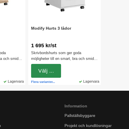
Modify Hurts 3 lådor
1 695 kr/st
goda
Skrivbordshurts som ger goda
bra och smidig
möjligheter till en smart, bra och smidig
rsföremål och
förvaring av mindre kontorsföremål och
dokument. Exempelvis
Välj ...
lappar, pennor
anteckningsblock, post-it lappar, pennor
d 3 olika
Lagervara
och suddigummi. Finns med 3 olika
Lagervara
Flera varianter...
handtagsfärger.
Information
Pallställsbyggare
n
Projekt och kundlösningar