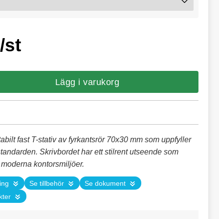
/st
Lägg i varukorg
abilt fast T-stativ av fyrkantsrör 70x30 mm som uppfyller
tandarden. Skrivbordet har ett stilrent utseende som
a moderna kontorsmiljöer.
ing
Se tillbehör
Se dokument
kter