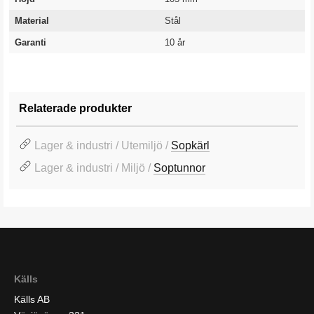
Material
Stål
Garanti
10 år
Relaterade produkter
Lager & industri / Utemiljö /
Sopkärl
Lager & industri / Miljö /
Soptunnor
Källs
Källs AB