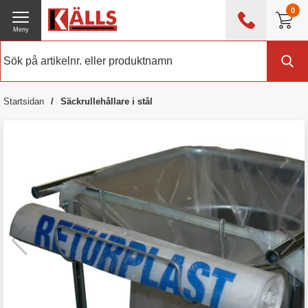
0
Meny
0476 - 214 80
(mån-fre 08:00 - 17:00)
Kundtjänst
Om Källs
Startsidan
Säckrullehållare i stål
Exklusive moms