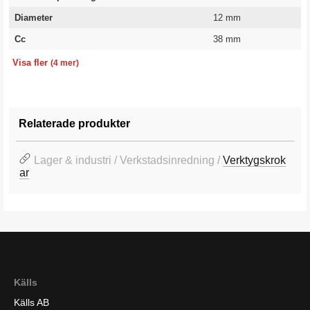
Diameter
12 mm
Cc
38 mm
Hålbild c/c
Längd
Material
Garanti
9x9 mm
220 mm
Stål
10 år
Visa fler
(4 mer)
Relaterade produkter
Lager & industri / Verkstadsinredning /
Verktygskrok
ar
Källs
Källs AB