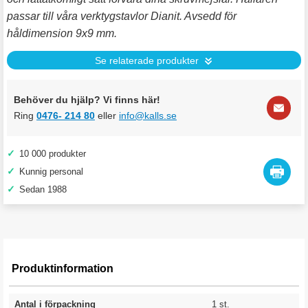
passar till våra verktygstavlor Dianit. Avsedd för
håldimension 9x9 mm.
Se relaterade produkter
Behöver du hjälp? Vi finns här!
Ring
0476- 214 80
eller
info@kalls.se
✓
10 000 produkter
✓
Kunnig personal
✓
Sedan 1988
Produktinformation
Antal i förpackning
1 st.