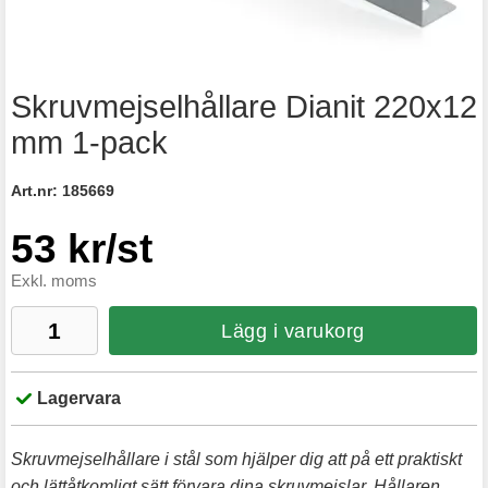
Skruvmejselhållare Dianit 220x12
mm 1-pack
Art.nr:
185669
53 kr/st
Exkl. moms
Lägg i varukorg
Lagervara
Skruvmejselhållare i stål som hjälper dig att på ett praktiskt
och lättåtkomligt sätt förvara dina skruvmejslar. Hållaren