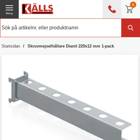
0
Meny
0476 - 214 80
(mån-fre 08:00 - 17:00)
Kundtjänst
Om Källs
Startsidan
Skruvmejselhållare Dianit 220x12 mm 1-pack
Exklusive moms