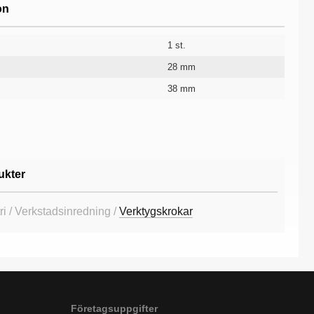
on
1 st.
28 mm
38 mm
170 mm
40 mm
10 år
ukter
ri / Verkstadsinredning /
Verktygskrokar
Företagsuppgifter