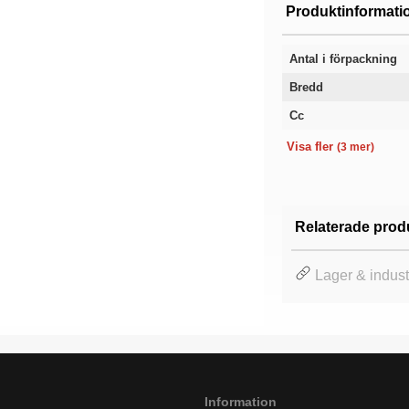
Produktinformati
Antal i förpackning
Bredd
Cc
Längd
Höjd
Garanti
Visa fler
(3 mer)
Relaterade prod
Lager & indust
Information