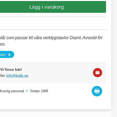
Lägg i varukorg
tål som passar till våra verktygstavlor Dianit. Avsedd för
mm.
kter
Vi finns här!
ller
info@kalls.se
✓
Kunnig personal
Sedan 1988