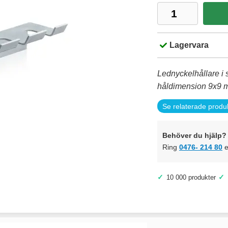
Lagervara
Lednyckelhållare i s
håldimension 9x9 
Se relaterade produ
Behöver du hjälp? 
Ring
0476- 214 80
e
✓
✓
10 000 produkter