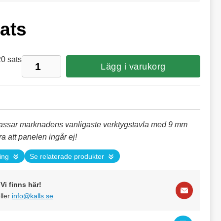
sats
20 sats
Lägg i varukorg
passar marknadens vanligaste verktygstavla med 9 mm
a att panelen ingår ej!
ing
Se relaterade produkter
Vi finns här!
ller
info@kalls.se