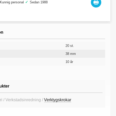
✓
Kunnig personal
Sedan 1988
on
20 st.
38 mm
10 år
ukter
ri / Verkstadsinredning /
Verktygskrokar