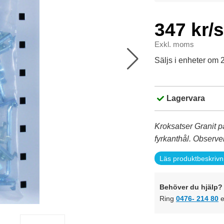
347 kr/
Exkl. moms
Säljs i enheter om 
Lagervara
Kroksatser Granit 
fyrkanthål. Observer
Läs produktbeskrivn
Behöver du hjälp? 
Ring
0476- 214 80
e