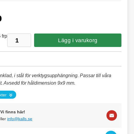
p
 frp
Lägg i varukorg
klad, i stål för verktygsupphängning. Passar till våra
it. Avsedd för håldimension 9x9 mm.
kter
Vi finns här!
ller
info@kalls.se