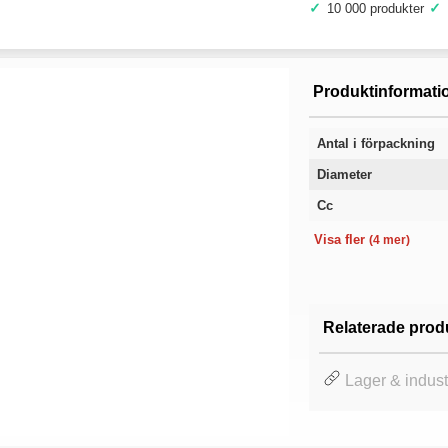
✓
✓
10 000 produkter
Produktinformati
Antal i förpackning
Diameter
Cc
Hålbild c/c
Längd
Material
Garanti
Visa fler
(4 mer)
Relaterade prod
Lager & indust