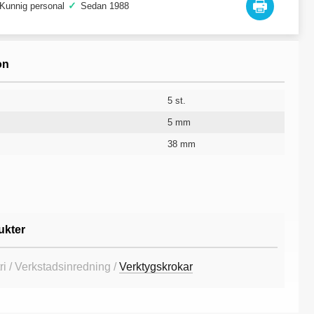
✓
Kunnig personal
Sedan 1988
on
5 st.
5 mm
38 mm
9x9 mm
25 mm
Stål
10 år
ukter
ri / Verkstadsinredning /
Verktygskrokar