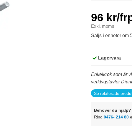
96 kr/fr
Exkl. moms
Säljs i enheter om 5
Lagervara
Enkelkrok som är vin
verktygstavlor Dian
Se relaterade produ
Behöver du hjälp? 
Ring
0476- 214 80
e