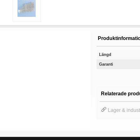
Produktinformati
Längd
Garanti
Relaterade prod
Lager & indust