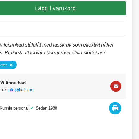
Lägg i varukorg
v förzinkad stålplåt med låsskruv som effektivt håller
. Praktisk att förvara borrar med olika storlekar i.
kter
Vi finns här!
ller
info@kalls.se
✓
Kunnig personal
Sedan 1988
ad. Verktygstavlan ingår ej.