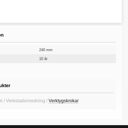
on
240 mm
10 år
ukter
ri / Verkstadsinredning /
Verktygskrokar