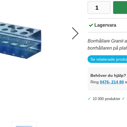
Lagervara
Borrhållare Granit a
borrhållaren på plats
Se relaterade produ
Behöver du hjälp? 
Ring
0476- 214 80
e
✓
✓
10 000 produkter
Bilden är extrautrust