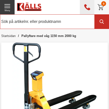
0
Meny
0476 - 214 80
(mån-fre 08:00 - 17:00)
Kundtjänst
Om Källs
Startsidan
Pallyftare med våg 1150 mm 2000 kg
Exklusive moms