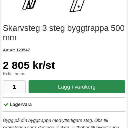
Skarvsteg 3 steg byggtrappa 500
mm
Art.nr:
123547
2 805 kr/st
Exkl. moms
Lägg i varukorg
Lagervara
Bygg på din byggtrappa med ytterligare steg. Obs till
skavstegen finns det inga räcken. Tillbehör till byggtrappa.