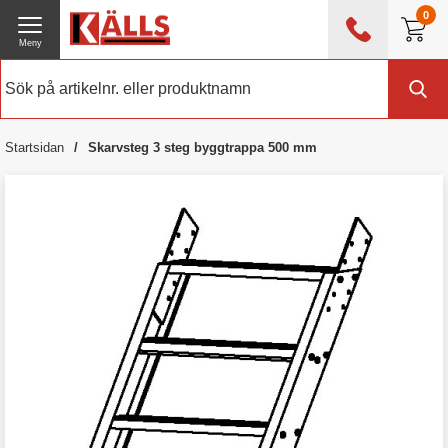
0
Meny
0476 - 214 80
(mån-fre 08:00 - 17:00)
Kundtjänst
Om Källs
Startsidan
Skarvsteg 3 steg byggtrappa 500 mm
Exklusive moms