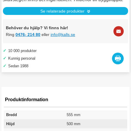
Se relaterade produkter
Behöver du hjälp? Vi finns här!
Ring
0476- 214 80
eller
info@kalls.se
✓
10 000 produkter
✓
Kunnig personal
✓
Sedan 1988
Produktinformation
Bredd
555 mm
Höjd
500 mm