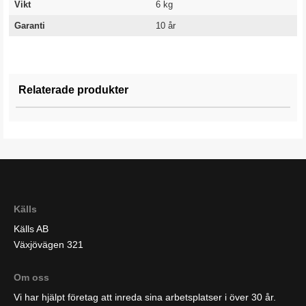
Vikt
6 kg
Garanti
10 år
Relaterade produkter
Källs
Källs AB
Växjövägen 321
Om oss
Vi har hjälpt företag att inreda sina arbetsplatser i över 30 år.