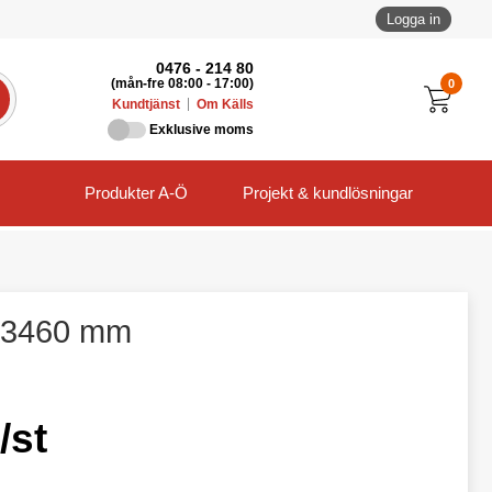
Logga in
0476 - 214 80
0
(mån-fre 08:00 - 17:00)
Kundtjänst
Om Källs
Exklusive moms
Produkter A-Ö
Projekt & kundlösningar
e 3460 mm
/st