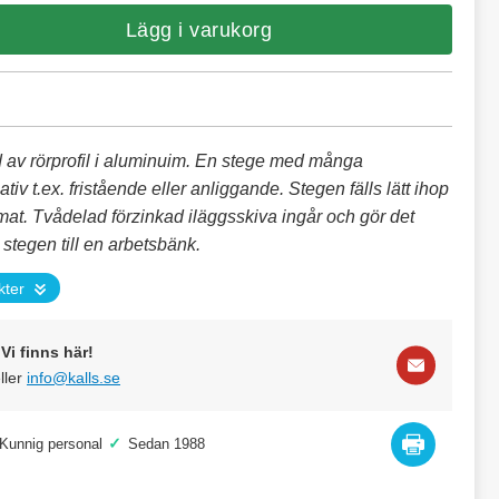
Lägg i varukorg
ad av rörprofil i aluminuim. En stege med många
tiv t.ex. fristående eller anliggande. Stegen fälls lätt ihop
ormat. Tvådelad förzinkad iläggsskiva ingår och gör det
a stegen till en arbetsbänk.
kter
Vi finns här!
ller
info@kalls.se
✓
Kunnig personal
Sedan 1988