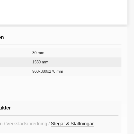
on
30 mm
1550 mm
960x380x270 mm
12 st
685 mm
3460 mm
Aluminium och förzinkat stål
10 år
ukter
ri / Verkstadsinredning /
Stegar & Ställningar