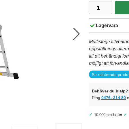
Lagervara
Multistege tillverk
uppställnings alterna
till ett behändigt f
möjligt att förvandl
Se relaterade produ
Behöver du hjälp? 
Ring
0476- 214 80
e
✓
✓
10 000 produkter