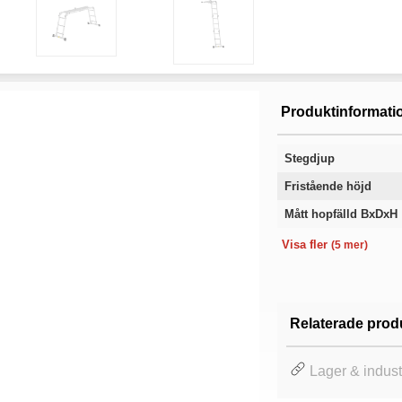
Produktinformati
Stegdjup
Fristående höjd
Mått hopfälld BxDxH
Antal steg:
Bredd
Längd
Material
Garanti
Visa fler
(5 mer)
Relaterade prod
Lager & indust