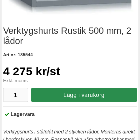
Verktygshurts Rustik 500 mm, 2
lådor
Art.nr:
185544
4 275 kr/st
Exkl. moms
Lägg i varukorg
Lagervara
Verktygshurts i stålplåt med 2 stycken lådor. Monteras direkt
i bordsskivor, 40 mm. Passar till alla våra arbetsbänkar med