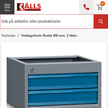
0
Meny
0476 - 214 80
(mån-fre 08:00 - 17:00)
Kundtjänst
Om Källs
Startsidan
Verktygshurts Rustik 500 mm, 2 lådor
Exklusive moms