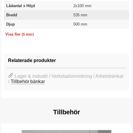
Lådantal x Höjd
2x100 mm
Bredd
535 mm
Djup
500 mm
Kapacitet kg/låda
Höjd
Färg
Färgkod
Garanti
45 kg
330 mm
Blå/Grå
RAL 5005/7037
10 år
Visa fler
(5 mer)
Relaterade produkter
Lager & industri / Verkstadsinredning / Arbetsbänkar
/
Tillbehör bänkar
Tillbehör