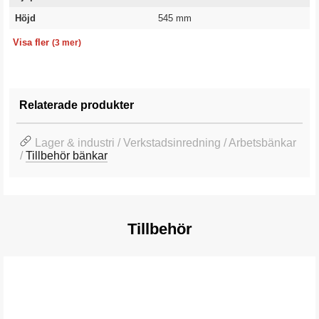
Höjd
545 mm
Färg
Färgkod
Garanti
Silver
RAL 9006
10 år
Visa fler
(3 mer)
Relaterade produkter
Lager & industri / Verkstadsinredning / Arbetsbänkar
/
Tillbehör bänkar
Tillbehör