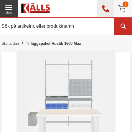
0
Meny
0476 - 214 80
(mån-fre 08:00 - 17:00)
Kundtjänst
Om Källs
Startsidan
Tilläggspaket Rustik 1600 Max
Exklusive moms