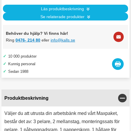
Läs produktbeskrivning
Se relaterade produkter
Behöver du hjälp? Vi finns här!
Ring
0476- 214 80
eller
info@kalls.se
✓
10 000 produkter
✓
Kunnig personal
✓
Sedan 1988
Stän
Produktbeskrivning
Väljer du att utrusta din arbetsbänk med vårt Maxpaket,
består det av: 3 pelare, 2 mellanstag, monteringssats för
pelare, 1 påbyggnadsram, 1 papperskorg, 1 hållare för