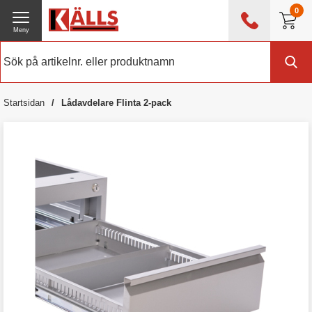
0
Meny
0476 - 214 80
(mån-fre 08:00 - 17:00)
Kundtjänst
Om Källs
Startsidan
Lådavdelare Flinta 2-pack
Exklusive moms