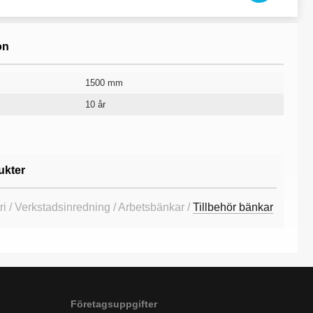
on
1500 mm
10 år
ukter
ri / Verkstadsinredning / Arbetsbänkar /
Tillbehör bänkar
Företagsuppgifter