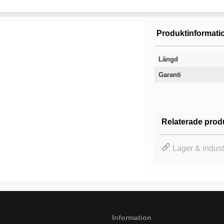
Produktinformati
Längd
Garanti
Relaterade prod
Lager & indust
Information