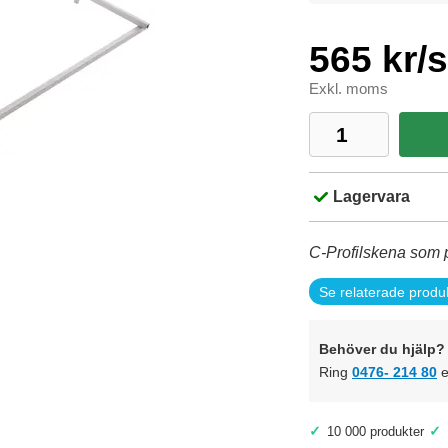
565 kr/
Exkl. moms
Lagervara
C-Profilskena som pa
Se relaterade produ
Behöver du hjälp? 
Ring
0476- 214 80
e
✓
✓
10 000 produkter