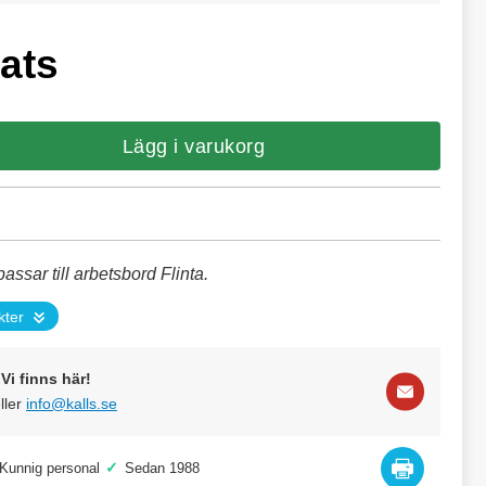
sats
Lägg i varukorg
ssar till arbetsbord Flinta.
kter
Vi finns här!
ller
info@kalls.se
✓
Kunnig personal
Sedan 1988