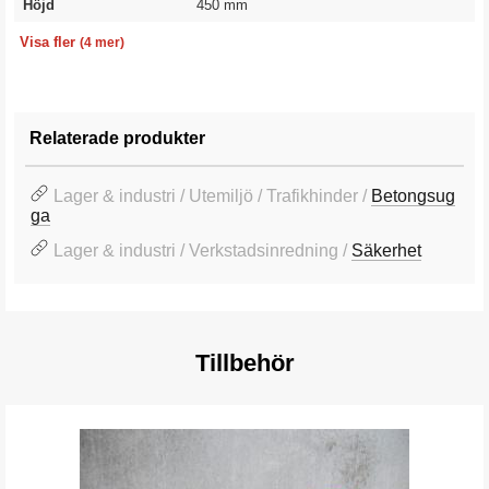
Höjd
450 mm
Färg
Vikt
Utförande
Garanti
Grå
250 kg
Utan reflex och hål
10 år
Visa fler
(4 mer)
Relaterade produkter
Lager & industri / Utemiljö / Trafikhinder /
Betongsug
ga
Lager & industri / Verkstadsinredning /
Säkerhet
Tillbehör