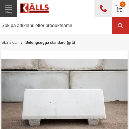
0
Meny
0476 - 214 80
(mån-fre 08:00 - 17:00)
Kundtjänst
Om Källs
Startsidan
Betongsugga standard (grå)
Exklusive moms