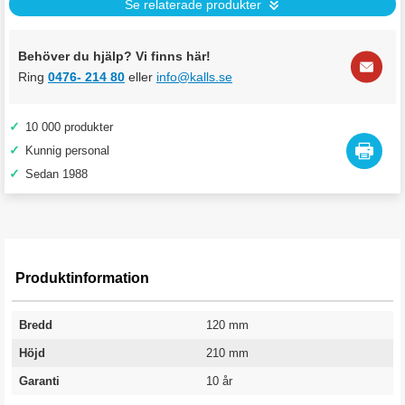
Se relaterade produkter
Behöver du hjälp? Vi finns här!
Ring
0476- 214 80
eller
info@kalls.se
✓
10 000 produkter
✓
Kunnig personal
✓
Sedan 1988
Produktinformation
Bredd
120 mm
Höjd
210 mm
Garanti
10 år