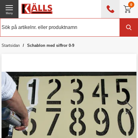
0
Meny
0476 - 214 80
(mån-fre 08:00 - 17:00)
Kundtjänst
Om Källs
Startsidan
Schablon med siffror 0-9
Exklusive moms