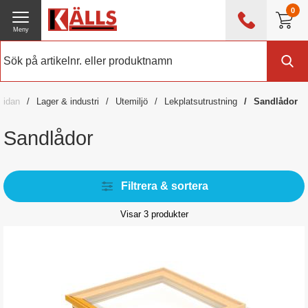
0
Meny
0476 - 214 80
(mån-fre 08:00 - 17:00)
Kundtjänst
Om Källs
sidan
Lager & industri
Utemiljö
Lekplatsutrustning
Sandlådor
Exklusive moms
Sandlådor
Filtrera & sortera
Visar
3
produkter