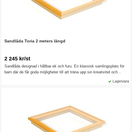
Sandlåda Toria 2 meters längd
2 245 kr/st
Sandlåda designad i hållbar ek och furu. En klassisk samlingsplats för
barn där de får goda möjligheter till att träna upp sin kreativitet och
motorik, genom grävning och byggande. En lekplatsutrustning som är
Lagervara
perfekt för dagis, förskolor och lekplatser. Säljs i 2 meters längd, vilket
gör det möjligt att bygga ihop valfri längd och modell för olika ytor.