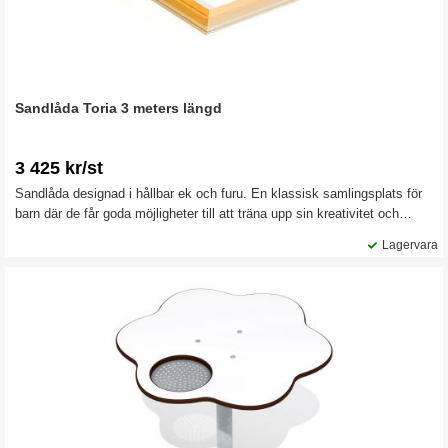
Sandlåda Toria 3 meters längd
3 425 kr/st
Sandlåda designad i hållbar ek och furu. En klassisk samlingsplats för
barn där de får goda möjligheter till att träna upp sin kreativitet och
motorik, genom grävning och byggande. En lekplatsutrustning som är
Lagervara
perfekt för dagis, förskolor och lekplatser. Säljs i 3 meters längd, vilket
gör det möjligt att bygga ihop valfri längd och modell för olika ytor.