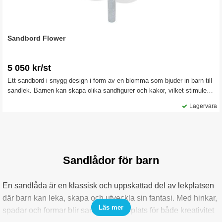
Sandbord Flower
5 050 kr/st
Ett sandbord i snygg design i form av en blomma som bjuder in barn till
sandlek. Barnen kan skapa olika sandfigurer och kakor, vilket stimulerar
och utvecklar deras kreativitet och sensorisk utforskning. Utmärkt att
Lagervara
ha som lekplatsutrustning på dagis, förskolor och i parker.
Sandlådor för barn
En sandlåda är en klassisk och uppskattad del av lekplatsen
där barn kan leka, skapa och utveckla sin fantasi. Med hinkar,
Läs mer
spadar och formar blir sandlådan en plats för både kreativitet