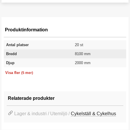
Produktinformation
Antal platser
20 st
Bredd
8100 mm
Djup
2000 mm
Höjd främre
Höjd bakre
Färg
Färgkod
Garanti
1900 mm
1650 mm
Grå
RAL 7012
10 år
Visa fler
(5 mer)
Relaterade produkter
Lager & industri / Utemiljö /
Cykelställ & Cykelhus