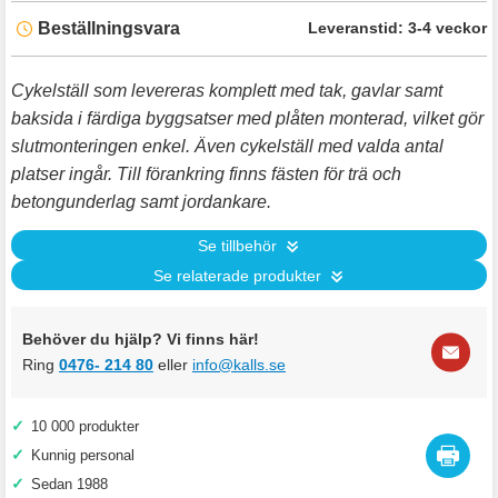
Beställningsvara
Leveranstid:
3-4 veckor
Cykelställ som levereras komplett med tak, gavlar samt
baksida i färdiga byggsatser med plåten monterad, vilket gör
slutmonteringen enkel. Även cykelställ med valda antal
platser ingår. Till förankring finns fästen för trä och
betongunderlag samt jordankare.
Se tillbehör
Se relaterade produkter
Behöver du hjälp? Vi finns här!
Ring
0476- 214 80
eller
info@kalls.se
✓
10 000 produkter
✓
Kunnig personal
✓
Sedan 1988