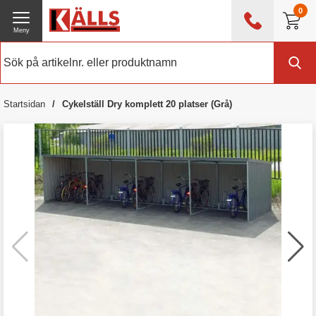
0
Meny
0476 - 214 80
(mån-fre 08:00 - 17:00)
Kundtjänst
Om Källs
Startsidan
Cykelställ Dry komplett 20 platser (Grå)
Exklusive moms