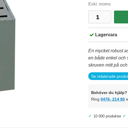
Exkl. moms
Lagervara
En mycket robust as
en både enkel och s
skruven mitt på och 
Se relaterade produ
Behöver du hjälp? 
Ring
0476- 214 80
e
✓
✓
10 000 produkter