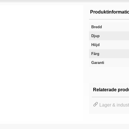
Produktinformati
Bredd
Djup
Höjd
Färg
Garanti
Relaterade prod
Lager & industr