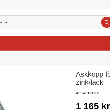
Askkopp f
zink/lack
Art.nr:
121112
1 165 kr