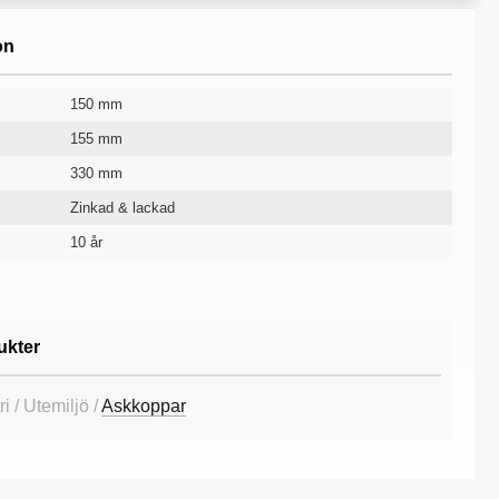
on
150 mm
155 mm
330 mm
Zinkad & lackad
10 år
ukter
i / Utemiljö /
Askkoppar