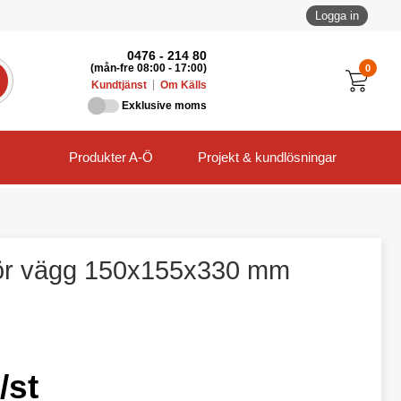
Logga in
0476 - 214 80
0
(mån-fre 08:00 - 17:00)
Kundtjänst
Om Källs
Exklusive moms
Produkter A-Ö
Projekt & kundlösningar
ör vägg 150x155x330 mm
/st