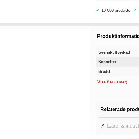
✓
✓
10 000 produkter
Produktinformati
Svensktillverkad
Kapacitet
Bredd
Längd
Höjd
Garanti
Visa fler
(3 mer)
Relaterade prod
Lager & industr