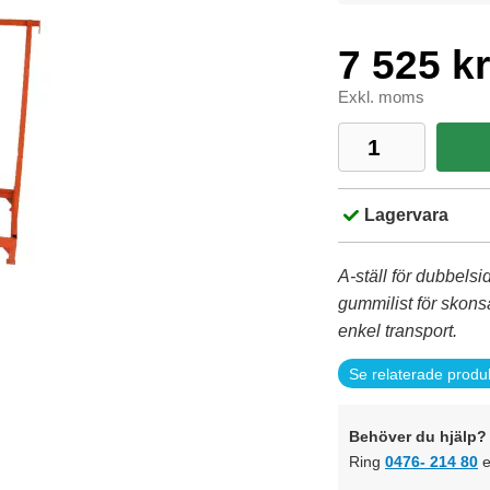
7 525 kr
Exkl. moms
Lagervara
A-ställ för dubbelsi
gummilist för skons
enkel transport.
Se relaterade produ
Behöver du hjälp? 
Ring
0476- 214 80
e