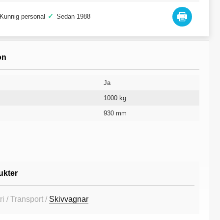
✓
Kunnig personal
Sedan 1988
on
Ja
1000 kg
930 mm
1550 mm
1615 mm
10 år
ukter
i / Transport /
Skivvagnar