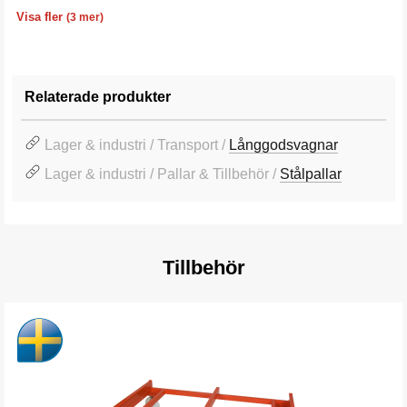
Längd
Höjd
Garanti
4700 mm
600 mm
10 år
Visa fler
(3 mer)
Relaterade produkter
Lager & industri / Transport /
Långgodsvagnar
Lager & industri / Pallar & Tillbehör /
Stålpallar
Tillbehör