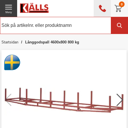
0
Meny
0476 - 214 80
(mån-fre 08:00 - 17:00)
Kundtjänst
Om Källs
Startsidan
Långgodspall 4600x800 800 kg
Exklusive moms