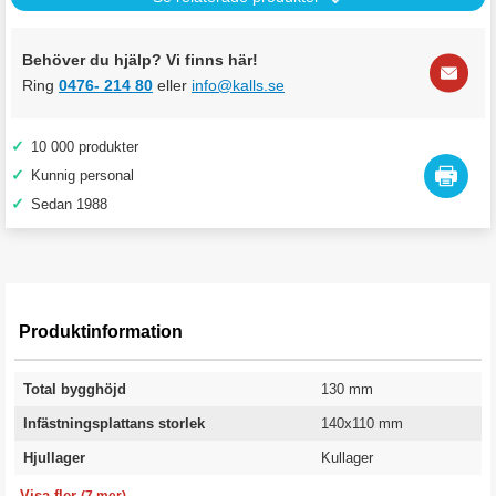
Behöver du hjälp? Vi finns här!
Ring
0476- 214 80
eller
info@kalls.se
✓
10 000 produkter
✓
Kunnig personal
✓
Sedan 1988
Produktinformation
Total bygghöjd
130 mm
Infästningsplattans storlek
140x110 mm
Hjullager
Kullager
Banbredd
Diameter
Kapacitet
Hålbild c/c
Material
Utförande
Garanti
37 mm
100 mm
280 kg
105x75-80 mm
Nylon
Fast hjul
10 år
Visa fler