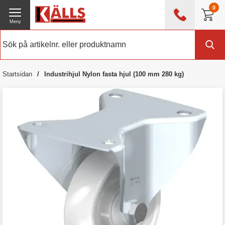
0
Meny
0476 - 214 80
(mån-fre 08:00 - 17:00)
Kundtjänst
Om Källs
Startsidan
Industrihjul Nylon fasta hjul (100 mm 280 kg)
Exklusive moms