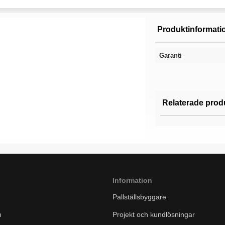
Produktinformati
Garanti
Relaterade prod
Information
Pallställsbyggare
n
Projekt och kundlösningar