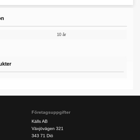
on
10 år
ukter
Företagsuppgifter
Källs AB
Växjövägen 321
343 71 Diö