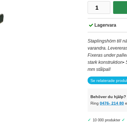
Lagervara
Staplingshörn till n
varandra. Levereras
Fixeras under pallen
stark konstruktion
mm stålpall
Se relaterade produ
Behöver du hjälp? 
Ring
0476- 214 80
e
✓
✓
10 000 produkter