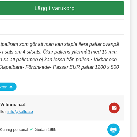
Lägg i varukorg
ätpallram som gör att man kan stapla flera pallar ovanpå
 i sats om 4 st/sats. Ökar pallens yttermått med 10 mm.
 så att pallramen ej kan lossa från pallen.• Vikbar och
• Stapelbara• Förzinkade• Passar EUR pallar 1200 x 800
kter
Vi finns här!
ller
info@kalls.se
✓
Kunnig personal
Sedan 1988