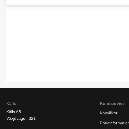
Källs
Kundservice
Källs AB
Köpvillkor
Växjövägen 321
Fraktinformatio