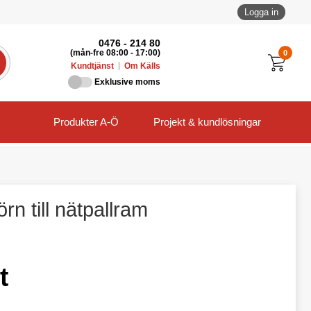
Logga in
0476 - 214 80
0
(mån-fre 08:00 - 17:00)
Kundtjänst
Om Källs
Exklusive moms
Produkter A-Ö
Projekt & kundlösningar
rn till nätpallram
t