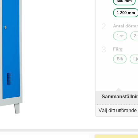
300 mm
1 200 mm
Antal dörrar
1 st
2 
Färg
Blå
Lj
Sammanställning
Välj ditt utförande