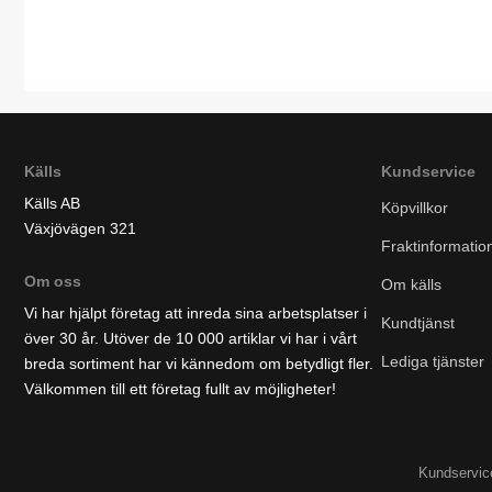
Källs
Kundservice
Källs AB
Köpvillkor
Växjövägen 321
Fraktinformatio
Om oss
Om källs
Vi har hjälpt företag att inreda sina arbetsplatser i
Kundtjänst
över 30 år. Utöver de 10 000 artiklar vi har i vårt
Lediga tjänster
breda sortiment har vi kännedom om betydligt fler.
Välkommen till ett företag fullt av möjligheter!
Kundservice