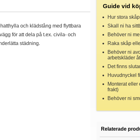
Guide vid kö
Hur stora skåp
hatthylla och klädstång med flyttbara
Skall ni ha sit
gg för att dela på t.ex. civila- och
Behöver ni mek
nderlätta städning.
Raka skåp ell
Behöver ni avde
arbetskläder å
Det finns sluta
Huvudnyckel fin
Monterat eller
frakt)
Behöver ni sm
Relaterade prod