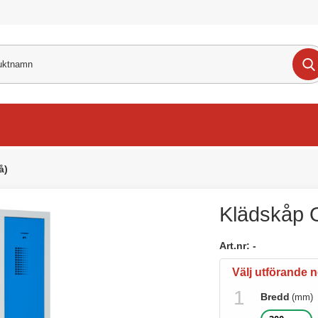
å)
Klädskåp O
Art.nr:
-
Välj utförande 
Bredd
(mm)