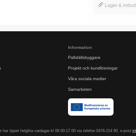
Lager & indust
Information
Pallställsbyggare
n
Projekt och kundlösningar
Våra sociala medier
Samarbeten
 har öppet helgfria vardagar kl 08.00-17.00 via telefon 0476-214 80, e-post
i