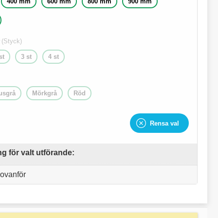
400 mm
600 mm
800 mm
900 mm
(Styck)
st
3 st
4 st
usgrå
Mörkgrå
Röd
Rensa val
 för valt utförande:
 ovanför