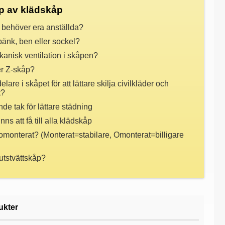
p av klädskåp
 behöver era anställda?
tbänk, ben eller sockel?
anisk ventilation i skåpen?
er Z-skåp?
lare i skåpet för att lättare skilja civilkläder och
t?
nde tak för lättare städning
ns att få till alla klädskåp
 omonterat? (Monterat=stabilare, Omonterat=billigare
utstvättskåp?
ukter