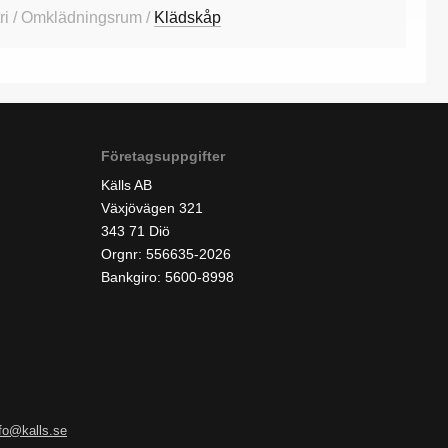
ri / Omklädningsrum /
Klädskåp
Företagsuppgifter
Källs AB
Växjövägen 321
343 71 Diö
Orgnr: 556635-2026
Bankgiro: 5600-8998
nfo@kalls.se