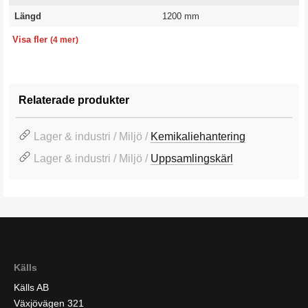
Längd
1200 mm
Höjd
Volym
Färg
Garanti
315 mm
140 l
Svart
10 år
Visa fler
(4 mer)
Relaterade produkter
Lager & industri / Miljö /
Kemikaliehantering
Lager & industri / Miljö /
Uppsamlingskärl
Källs
Källs AB
Växjövägen 321