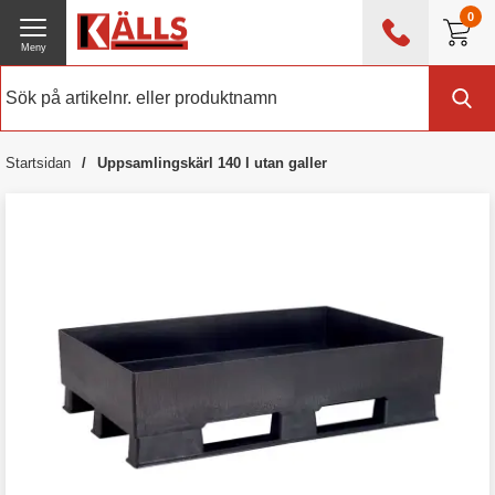
0
Meny
0476 - 214 80
(mån-fre 08:00 - 17:00)
Kundtjänst
Om Källs
Startsidan
Uppsamlingskärl 140 l utan galler
Exklusive moms